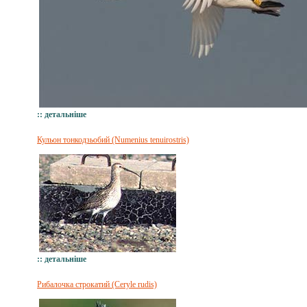
:: детальніше
Кульон тонкодзьобий (Numenius tenuirostris)
:: детальніше
Pибaлoчкa строкатий (Ceryle rudis)