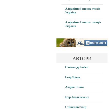
Алфавітний список птахів
України
Алфавітний список ссавців
України
АВТОРИ
Олександр Бобко
Єгор Яцюк
Андрій Плига
Ігор Землянських
Станіслав Вітер