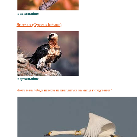
:: детальніше
Ягнятник (Gypaetus barbatus)
:: детальніше
Чому малі лебеді навесні не квапляться на місця гніздування?