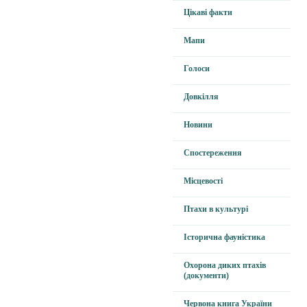
Цікаві факти
Мапи
Голоси
Довкілля
Новини
Спостереження
Місцевості
Птахи в культурі
Історична фауністика
Охорона диких птахів
(документи)
Червона книга України