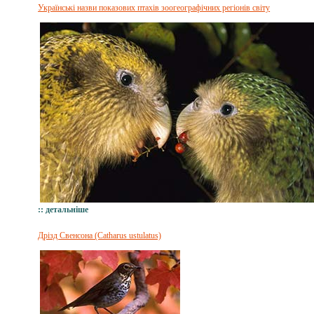
Українські назви показових птахів зоогеографічних регіонів світу
:: детальніше
Дрізд Свенсона (Catharus ustulatus)