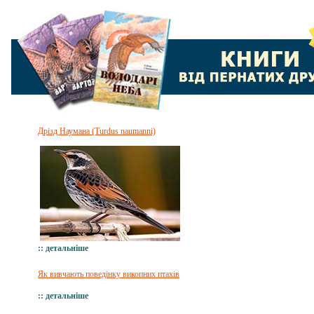
Дрізд Наумана (Turdus naumanni)
:: детальніше
Як вивчають поведінку викопних птахів
:: детальніше