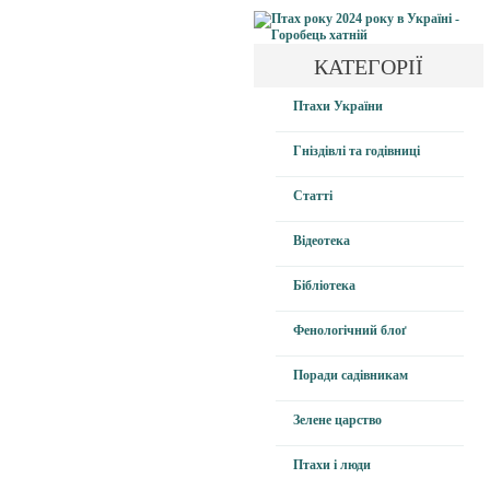
КАТЕГОРІЇ
Птахи України
Гніздівлі та годівниці
Статті
Відеотека
Бібліотека
Фенологічний блоґ
Поради садівникам
Зелене царство
Птахи і люди