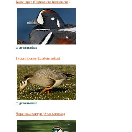
Каменярка (Histrionicus histrionicus)
:: детальніше
Гуска гірська (Eulabeia indica)
:: детальніше
Чирянка-квоктун (Anas formosa)