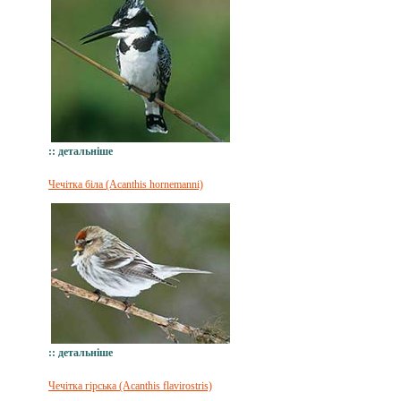
:: детальніше
Чечітка біла (Acanthis hornemanni)
:: детальніше
Чечітка гірська (Acanthis flavirostris)