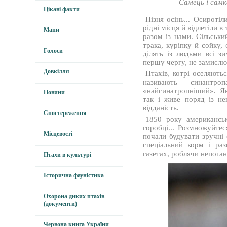
Самець і самк
Цікаві факти
Пізня осінь... Осироті
рідні місця й відлетіли 
Мапи
разом із нами. Сільськ
трака, куріпку й сойку,
Голоси
ділять із людьми всі з
першу чергу, не замислю
Довкілля
Птахів, котрі оселяють
називають синант
«найсинатропніший». Як
Новини
так і живе поряд із н
відданість.
Спостереження
1850 року американськ
горобці... Розмножуйтес
Місцевості
почали будувати зручні 
спеціальний корм і ра
газетах, роблячи непоган
Птахи в культурі
Історична фауністика
Охорона диких птахів
(документи)
Червона книга України