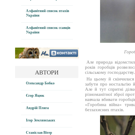
Алфавітний список птахів
України
Алфавітний список ссавців
України
Гороб
Але природа відомстила
років горобців розвело
АВТОРИ
сільському господарству
На цьому й скінчилася
Олександр Бобко
забути про ностальгію 
Але й тут спритні ділк
різноманітної зброї про
Єгор Яцюк
навчала вбивати горобці
«Горобина війна» трива
Андрій Плига
беззахисних птахів.
Ігор Землянських
Станіслав Вітер