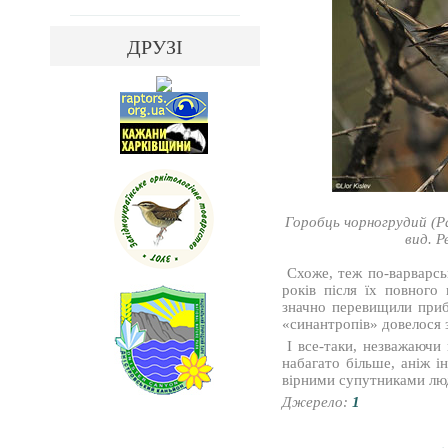
ДРУЗІ
Горобць чорногрудий (Pas
вид. Р
Схоже, теж по-варварськ
років після їх повного
значно перевищили приб
«синантропів» довелося з
І все-таки, незважаючи 
набагато більше, аніж і
вірними супутниками лю
Джерело:
1