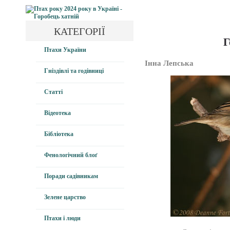
КАТЕГОРІЇ
Г
Птахи України
Інна Лепська
Гніздівлі та годівниці
Статті
Відеотека
Бібліотека
Фенологічний блоґ
Поради садівникам
Зелене царство
Птахи і люди