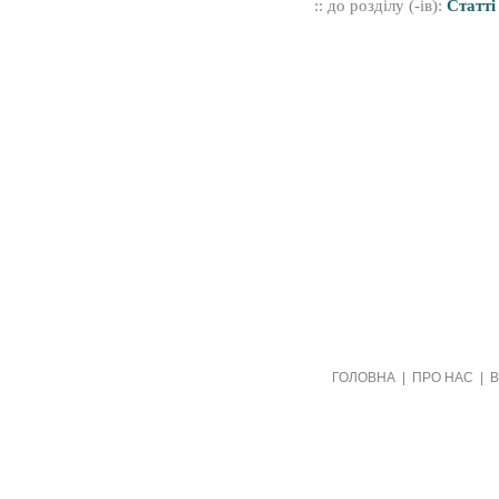
:: до розділу (-ів):
Статті
Створено видавництвом "Пори року"
ГОЛОВНА
|
ПРО НАС
|
в рамках проекту "Пернаті друзі"