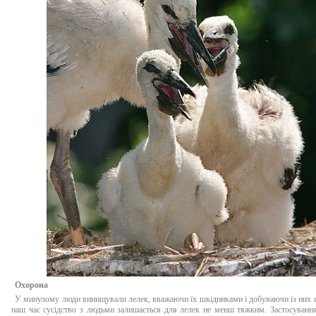
Охорона
У минулому люди винищували лелек, вважаючи їх шкідниками і добуваючи із них 
наш час сусідство з людьми залишається для лелек не менш тяжким. Застосування