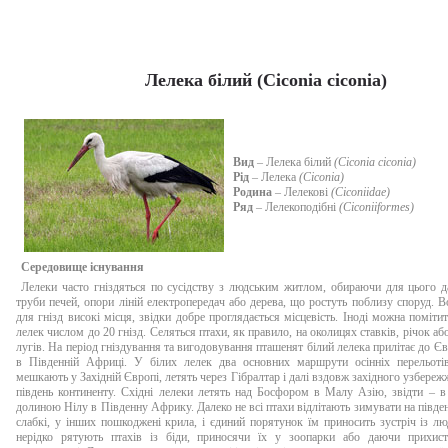
Лелека білий (Ciconia ciconia)
Вид
– Лелека білий
(Ciconia ciconia)
Рід
– Лелека
(Ciconia)
Родина
– Лелекові
(Ciconiidae)
Ряд
– Лелекоподібні
(Ciconiiformes)
Середовище існування
Лелеки часто гніздяться по сусідству з людським житлом, обираючи для цього д
труби печей, опори ліній електропередач або дерева, що ростуть поблизу споруд. 
для гнізд високі місця, звідки добре проглядається місцевість. Іноді можна помітит
лелек числом до 20 гнізд. Селяться птахи, як правило, на околицях ставків, річок а
лугів. На період гніздування та вигодовування пташенят білий лелека прилітає до Єв
в Південній Африці. У білих лелек два основних маршрути осінніх перельоті
мешкають у Західній Європі, летять через Гібралтар і далі вздовж західного узбере
південь континенту. Східні лелеки летять над Босфором в Малу Азію, звідти – в
долиною Нілу в Південну Африку. Далеко не всі птахи відлітають зимувати на півден
слабкі, у інших пошкоджені крила, і єдиний порятунок їм приносить зустріч із 
нерідко рятують птахів із біди, приносячи їх у зоопарки або даючи прихис