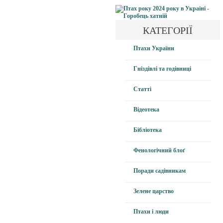
КАТЕГОРІЇ
Птахи України
Гніздівлі та годівниці
Статті
Відеотека
Бібліотека
Фенологічний блоґ
Поради садівникам
Зелене царство
Птахи і люди