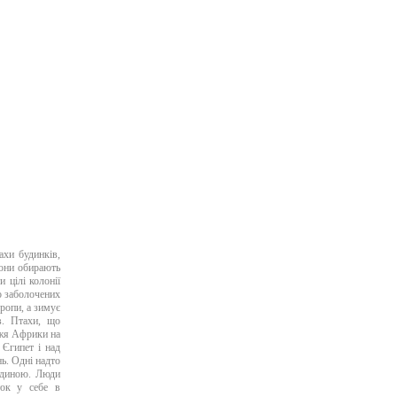
ахи будинків,
Вони обирають
и цілі колонії
бо заболочених
ропи, а зимує
в. Птахи, що
жжя Африки на
 Єгипет і над
ь. Одні надто
людиною. Люди
ток у себе в