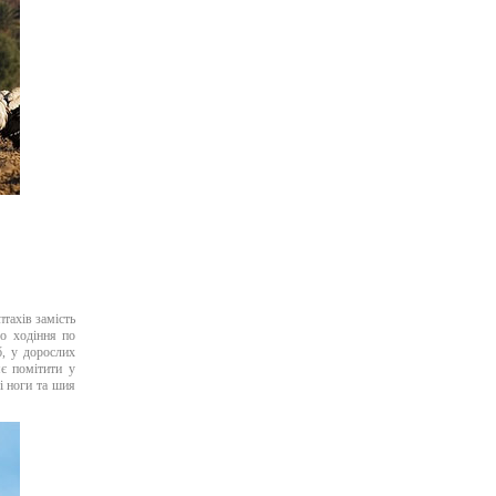
птахів замість
до ходіння по
б, у дорослих
є помітити у
і ноги та шия