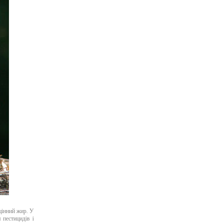
цінний жир. У
 пестицидів і