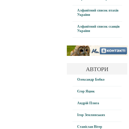
Алфавітний список птахів
України
Алфавітний список ссавців
України
АВТОРИ
Олександр Бобко
Єгор Яцюк
Андрій Плига
Ігор Землянських
Станіслав Вітер