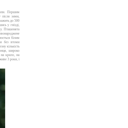
ропи. Першим
у після зими,
важить до 500
ись у гнізді,
ку. Пташенята
 Новонароджене
нюється білим
ки без втоми
зну кількість
онця, широко
 на крило, на
живе 3 роки, і