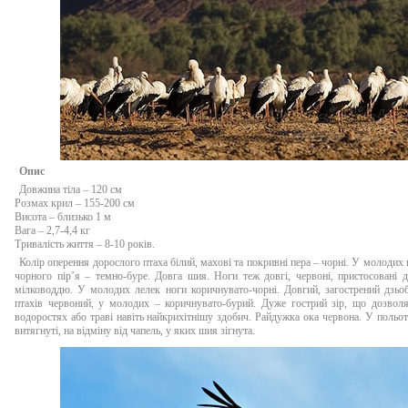
Опис
Довжина тіла – 120 см
Розмах крил – 155-200 см
Висота – близько 1 м
Вага – 2,7-4,4 кг
Тривалість життя – 8-10 років.
Колір оперення дорослого птаха білий, махові та покривні пера – чорні. У молодих 
чорного пір’я – темно-буре. Довга шия. Ноги теж довгі, червоні, пристосовані 
мілководдю. У молодих лелек ноги коричнувато-чорні. Довгий, загострений дзьо
птахів червоний, у молодих – коричнувато-бурий. Дуже гострий зір, що дозволя
водоростях або траві навіть найкрихітнішу здобич. Райдужка ока червона. У польот
витягнуті, на відміну від чапель, у яких шия зігнута.