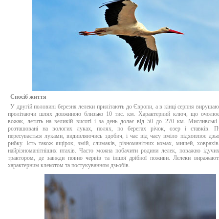
Сп
осіб життя
У другій половині березня лелеки прилітають до Європи, а в кінці серпня вирушают
пролітаючи шлях довжиною близько 10 тис. км. Характерний ключ, що очолює
вожак, летить на великій висоті і за день долає від 50 до 270 км. Мисливські
розташовані на вологих луках, полях, по берегах річок, озер і ставків. П
пересувається луками, видивляючись здобич, і час від часу вміло підхоплює дз
рибку. Їсть також ящірок, змій, слимаків, різноманітних комах, мишей, ховрахі
найрізноманітніших птахів. Часто можна побачити родини лелек, поважно ідучи
трактором, де завжди повно червів та іншої дрібної поживи. Лелеки виражають
характерним клекотом та постукуванням дзьобів.