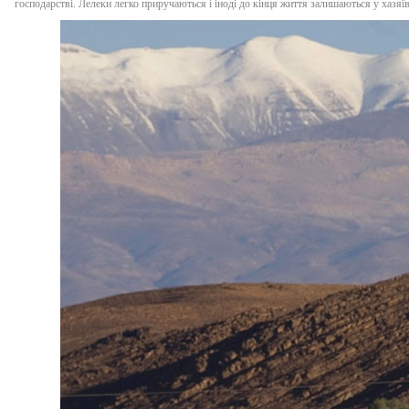
господарстві. Лелеки легко приручаються і іноді до кінця життя залишаються у хазяїв