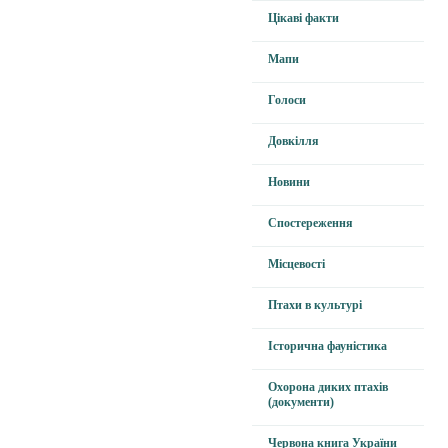
Цікаві факти
Мапи
Голоси
Довкілля
Новини
Спостереження
Місцевості
Птахи в культурі
Історична фауністика
Охорона диких птахів
(документи)
Червона книга України