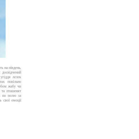
ь на південь,
 досвідчений
 угіддя лелек
тах повільно
ьобом жабу чи
в та пташенят
х по полю за
 свої емоції