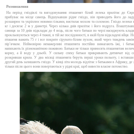
Розмноження
На період гніздівлі та вигодовування пташенят білий лелека прилітає до Єв
прибуває на місце самець. Відшукавши рідне гніздо, він приводить його до лад
розширює та укріплює новими гілками, вистилає мохом та соломою. Гніздо лелеки 
кг і досягає 2 м у діаметрі. Через кілька днів прилітає і його подруга. Влаштувавш
самиця за 10 днів відкладає до 4 яєць, після чого батьки по черзі насиджують клад
прокльовуються через 4 тижні, в тій же послідовності, в якій були відкладені яйця.
пташеня важить 75 г і все покрите сірувато-білим пухом, який через тиждень замі
пір’ячком. Неймовірно ненажерливі пташенята постійно вимагають їжі, і бать
напихають їх різноманітною поживою. Батьки не тільки приносять пташенятам величе
корму, а й воду у дзьобі. У сильну спеку батьки прикривають дитинчат від с
розкривши крила. У два місяці пташенята беруть перші уроки польоту, і вставши
другий день залишають гніздо. У кінці літа молодь відлітає з батьками в Африку, де 
тільки після цього вони повертаються у рідні краї, щоб вивести власне потомство.