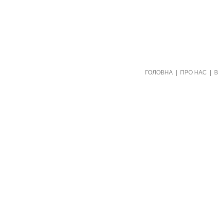
Створено видавництвом "Пори року"
ГОЛОВНА
|
ПРО НАС
|
в рамках проекту "Пернаті друзі"