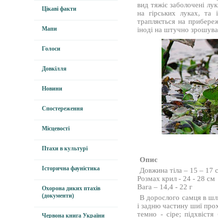
вид тяжіє заболочені лук
Цікаві факти
на гірських луках, та 
трапляється на прибере
Мапи
іноді на штучно зрошува
Голоси
Довкілля
Новини
Спостереження
Місцевості
Птахи в культурі
Опис
Історична фауністика
Довжина тіла – 15 – 17 
Розмах крил - 24 - 28 см
Вага – 14,4 - 22 г
Охорона диких птахів
(документи)
В дорослого самця в шлю
і задню частину шиї прох
темно - сіре; підхвістя
Червона книга України