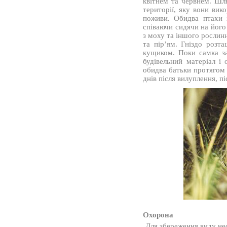
квітнем та червнем. Шл
території, яку вони вик
поживи. Обидва птахи 
співаючи сидячи на його
з моху та іншого рослин
та пір’ям. Гніздо розт
кущиком. Поки самка за
будівельний матеріал і 
обидва батьки протягом 
днів після вилуплення, п
Охорона
Для збереження виду нео