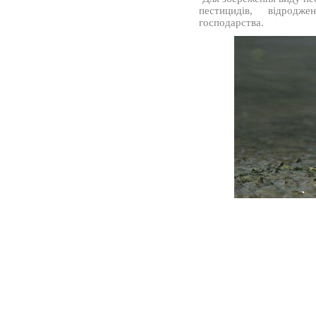
пестицидів, відродже
господарства.