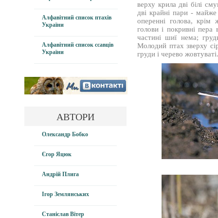
верху крила дві білі сму
дві крайні пари - майже
Алфавітний список птахів
оперенні голова, крім 
України
голови і покривні пера 
частині шиї нема; груд
Алфавітний список ссавців
Молодий птах зверху сір
України
груди і черево жовтуваті
АВТОРИ
Олександр Бобко
Єгор Яцюк
Андрій Плига
Ігор Землянських
Станіслав Вітер