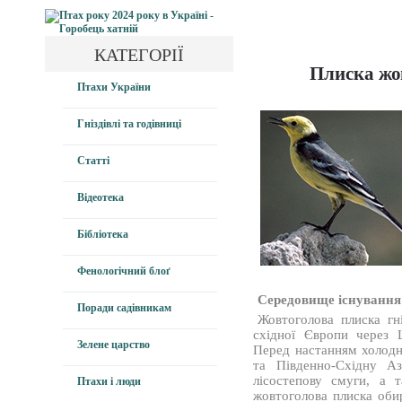
КАТЕГОРІЇ
Плиска жов
Птахи України
Гніздівлі та годівниці
Статті
Відеотека
Бібліотека
Фенологічний блоґ
Середовище існування
Поради садівникам
Жовтоголова плиска гні
східної Європи через 
Зелене царство
Перед настанням холодно
та Південно-Східну А
лісостепову смуги, а 
Птахи і люди
жовтоголова плиска обир