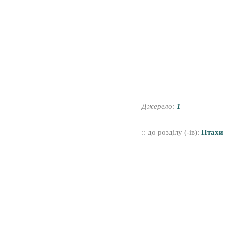
Джерело:
1
:: до розділу (-ів):
Птахи