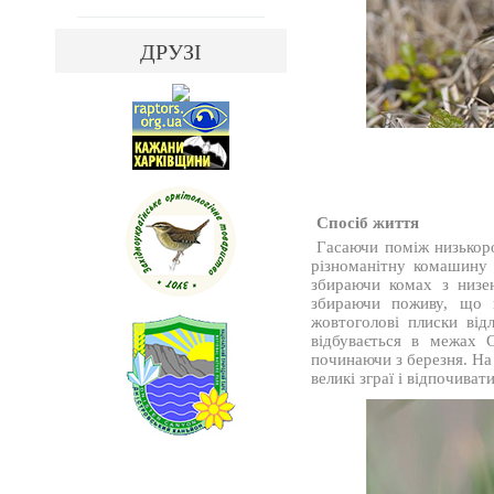
ДРУЗІ
Спосіб життя
Гасаючи поміж низькор
різноманітну комашину 
збираючи комах з низе
збираючи поживу, що п
жовтоголові плиски відл
відбувається в межах С
починаючи з березня. На
великі зграї і відпочива