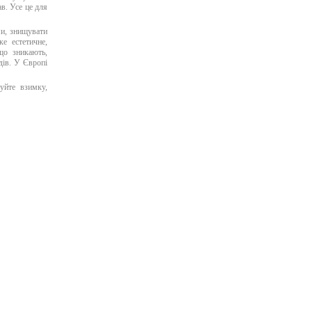
ав. Усе це для
ми, знищувати
ке естетичне,
що зникають,
дів. У Європі
уйте взимку,