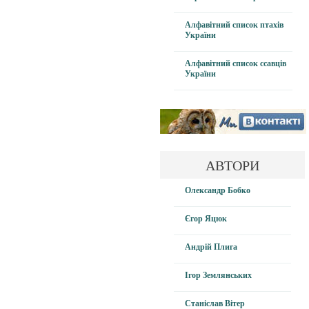
Алфавітний список птахів
України
Алфавітний список ссавців
України
АВТОРИ
Олександр Бобко
Єгор Яцюк
Андрій Плига
Ігор Землянських
Станіслав Вітер