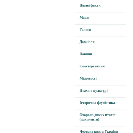
Цікаві факти
Мапи
Голоси
Довкілля
Новини
Спостереження
Місцевості
Птахи в культурі
Історична фауністика
Охорона диких птахів
(документи)
Червона книга України