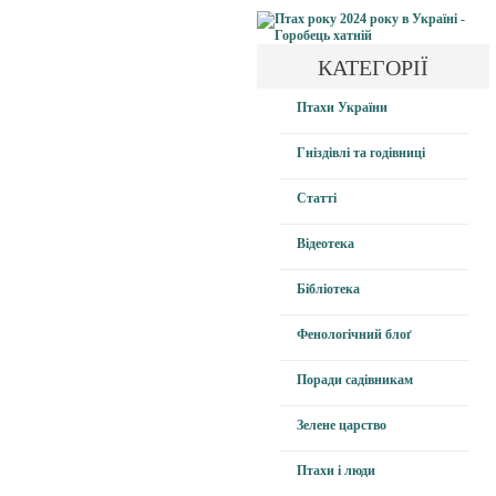
КАТЕГОРІЇ
Птахи України
Гніздівлі та годівниці
Статті
Відеотека
Бібліотека
Фенологічний блоґ
Поради садівникам
Зелене царство
Птахи і люди