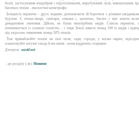
боліт, застосування міндобрив і отрутохімікатів, вирубування лісів, викошування тр
багатьох птахів - екологічні катастрофи.
Більшість пернатих - друзі людини: допомагають їй боротися з різними шкідника
бур'яни. Є птахи-лікарі, санітари, співаки і, зрештою, багато з них мають вели
декоративне значення. Дійсно, не буває непотрібних видів. Список пернатих, 
поповнюється із сумною сталістю, - з лиця Землі зникло понад 160 їх видів і підви
під загрозою зникнення понад 50% птахів.
Тож приваблюйте птахів на свої поля, сади, городи, у міські парки, підгодов
влаштовуйте штучні гнізда й ми певні - вони віддячать сторицею.
Джерело:
zaxid.net
:: до розділу (-ів):
Новини