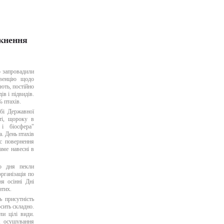
икнення
о запровадили
нвенцію щодо
ють, постійно
в і підвидів.
 птахів.
бі Державної
сті, щороку в
 біосфера"
а. День птахів
ас повернення
аме навесні в
го дня пекли
рганізація по
ня осінні Дні
атих.
ь присутність
сить складно.
ли цілі види.
, осушування