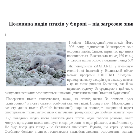
Половина видів птахів у Європі – під загрозою зн
1
1 квітня - Міжнародний день птахів. Йог
1906 року, підписавши Міжнародну ко
охорони птахів. Список пернатих, що зника
поповнюється. Вже зникло понад 160 їх виді
У Європі під загрозою зникнення понад 50%
Як повідомили ZAXID.NET у прес-служ
екологічної інспекції у Волинській обла
межах програми ЮНЕСКО "Людина і
проводять низку заходів для захисту птаств
- це не лише річниця Конвенції, але й ч
пернатих додому. За традицією в цей час с
очікуванні пернатих розвішуються шпаківні, дуплянки та інші "пташині будиночки".
Повернення птахів святкувалося, також, як прихід весни. За звичаєм цьо
"жайворонки" з тіста і співали особливі святкові пісні. Поряд з тим, Міжнародна о
захисту диких птахів (Birdlife international) щорічно проводить наприкінці верес
спостережень птахів, метою яких є залучення громадськості до проблем захисту перн
Від поведінки людей часто залежить доля птахів, адже голосна розмова, навіт
можуть примусити птахів покинути місця, де вони не один рік жили, а знайти нові до
Не буде місця для гнізда - не з'являться пташенята. Відомо, що через це зника
Особливо болісно впливає господарська діяльність людини: розорювання земель