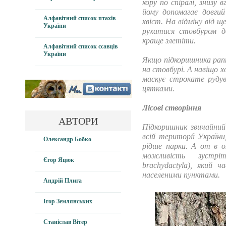
кору по спіралі, знизу
йому допомагає довгий
Алфавітний список птахів
хвіст. На відміну від щ
України
рухатися стовбуром д
краще злетіти.
Алфавітний список ссавців
України
Якщо підкоришника рапт
на стовбурі. А навіщо 
маскує строкате рудув
цятками.
Лісові створіння
АВТОРИ
Підкоришник звичайний 
всій території України
Олександр Бобко
рідше парки. А от в о
можливість зустріт
Єгор Яцюк
brachydactyla), який ч
населеними пунктами.
Андрій Плига
Ігор Землянських
Станіслав Вітер