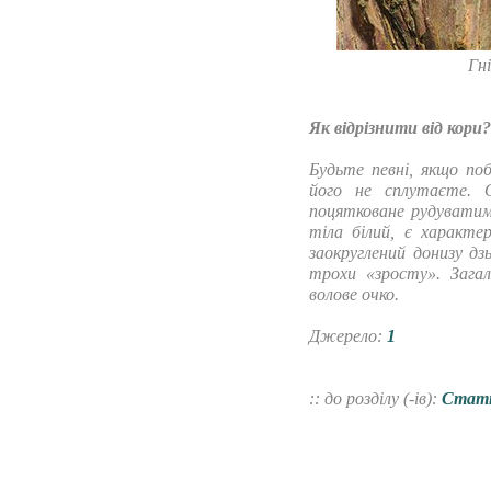
Гн
Як відрізнити від кори
Будьте певні, якщо по
його не сплутаєте. 
поцятковане рудуватим
тіла білий, є характе
заокруглений донизу дз
трохи «зросту». Зага
волове очко.
Джерело:
1
:: до розділу (-ів):
Стат