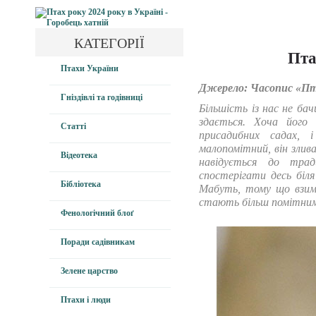
КАТЕГОРІЇ
Пта
Птахи України
Джерело: Часопис «Пт
Гніздівлі та годівниці
Більшість із нас не бач
здається. Хоча його 
Статті
присадибних садах,
малопомітний, він злив
Відеотека
навідується до трад
спостерігати десь біля
Бібліотека
Мабуть, тому що взимк
стають більш помітни
Фенологічний блоґ
Поради садівникам
Зелене царство
Птахи і люди