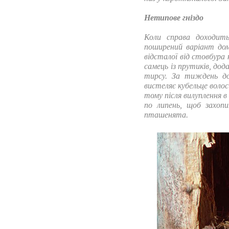
Нетипове гніздо
Коли справа доходить
поширений варіант дом
відсталої від стовбура 
самець із прутиків, дод
тирсу. За тиждень д
вистеляє кубельце волос
тому після вилуплення в
по липень, щоб захоп
пташенята.