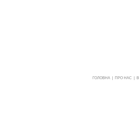
Створено видавництвом "Пори року"
ГОЛОВНА
|
ПРО НАС
|
в рамках проекту "Пернаті друзі"