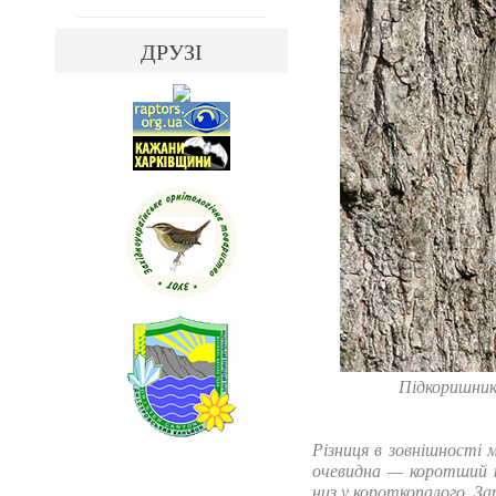
ДРУЗІ
Підкоришник 
Різниця в зовнішності
очевидна — коротший к
низ у короткопалого. Зат