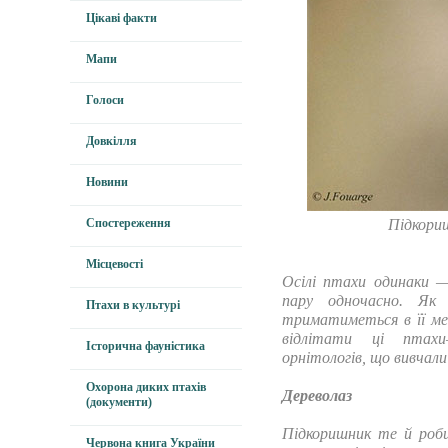
Цікаві факти
Мапи
Голоси
Довкілля
Новини
Спостереження
Підкориш
Місцевості
Осілі птахи одинаки 
пару одночасно. Як 
Птахи в культурі
триматиметься в її м
відлітати ці птахи
Історична фауністика
орнітологів, що вивчали
Охорона диких птахів
Дереволаз
(документи)
Підкоришник те й роби
Червона книга України