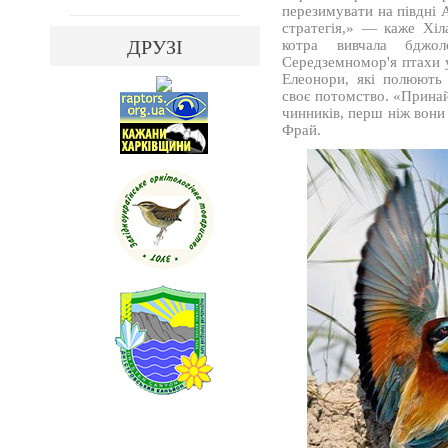
перезимувати на півдні 
стратегія,» — каже Хіла
ДРУЗІ
котра вивчала бджо
Середземномор'я птахи у
Елеонори, які полюють 
своє потомство. «Прина
чинників, перш ніж вони
Фрай.