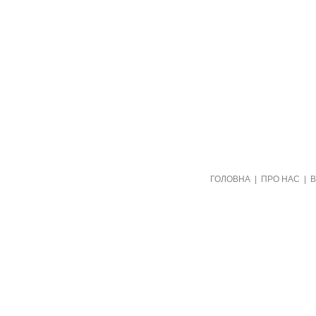
Створено видавництвом "Пори року"
ГОЛОВНА
|
ПРО НАС
|
в рамках проекту "Пернаті друзі"