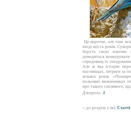
Це коротке, але таке яс
іноді шість років. Суворі
беруть свою платню 
доводиться конкурувати 
середовищ їх гніздування
Але ж яка історія: пер
пасовищах, інтриги за г
кількох років. «Поши
польових визначниках пт
про такого сміливого, кр
Джерело:
1
:: до розділу (-ів):
Статті