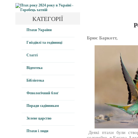
КАТЕГОРІЇ
Р
Птахи України
Брюс Баркотт,
Гніздівлі та годівниці
Статті
Відеотека
Бібліотека
Фенологічний блоґ
Поради садівникам
Зелене царство
Птахи і люди
Деякі птахи були ство
соловейко, в Едгара Алл