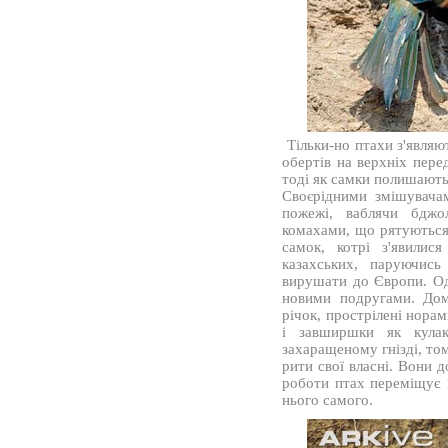
Тільки-но птахи з'являю
обертів на верхніх пере
тоді як самки полишають 
Своєрідними змішувача
пожежі, ваблячи бджо
комахами, що рятуються 
самок, котрі з'явилися
казахських, паруючис
вирушати до Європи. Од
новими подругами. Дом
річок, прострілені нора
і завширшки як кулак
захаращеному гнізді, то
рити свої власні. Вони д
роботи птах переміщує 
нього самого.