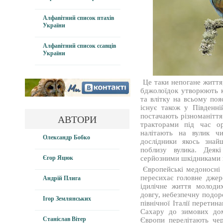
Алфавітний список птахів
України
Алфавітний список ссавців
України
Це таки непогане життя,
бджолоїдок утворюють к
та влітку на всьому поя
існує також у Південні
постачають різноманіття 
АВТОРИ
тракторами під час ор
налітають на вулик ч
Олександр Бобко
дослідники якось зна
поблизу вулика. Деяк
Єгор Яцюк
серйозними шкідниками г
Європейські медоносні 
пересихає головне джер
Андрій Плига
ідилічне життя молоди
довгу, небезпечну подоро
Ігор Землянських
північної Італії перети
Сахару до зимових дом
Станіслав Вітер
Європи перелітають че