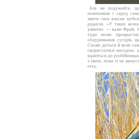
Але не подумайте, що
помічників і серед сам
звити своє власне кубел
рідкісні. «У таких кол
уявити» — каже Фрай. Я
туди може прокрасти
обдурювання сусідів, щ
Схоже діється й коли сам
скористатися нагодою, 
вдаються до розбійницьк
з їжею, поки ті не випу
геть.