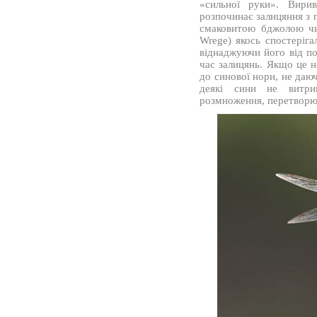
«сильної руки». Вири
розпочинає залицяння з
смаковитою бджолою чи 
Wrege) якось спостеріга
віднаджуючи його від п
час залицянь. Якщо це н
до синової нори, не даю
деякі сини не витри
розмноження, перетворююч