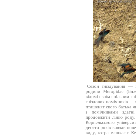
Сезон гніздування — ц
родини Meropidae (Бджо
відомі своїм спільним гн
гніздових помічників — 
пташенят свого батька ч
з помічниками здатні
продовжити лінію роду.
Корнельського універси
десяти років вивчав пов
виду, котра мешкає в Ке