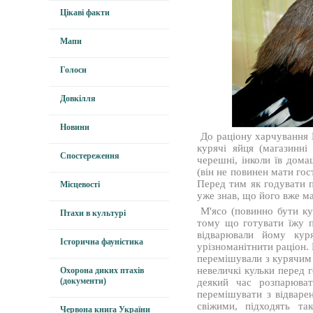
Цікаві факти
Мапи
Голоси
Довкілля
Новини
До раціону харчування 
курячі яйця (магазинні
Спостереження
черешні, інколи їв дома
(він не повинен мати гост
Перед тим як годувати п
Місцевості
уже знав, що його вже ма
М'ясо (повинно бути ку
Птахи в культурі
тому що готувати їжу п
відварювали йому кур
Історична фауністика
урізноманітнити раціон. 
перемішували з курячим 
невеличкі кульки перед 
Охорона диких птахів
(документи)
деякий час розпарюва
перемішувати з відваре
свіжими, підходять та
Червона книга України