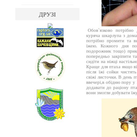
ДРУЗІ
Обов`язково потрібно 
куряча шкарлупа з дома
потрібно промити та в
їжею. Кожного дня пот
подорожник тощо) прикр
попередньо закріпити та
сидіти на ніжці настіль
Краще для птаха якщо ві
після їжі сойки чистят
свіжі листочки. В день пт
ввечері,в обідню пору у
додавати до раціону пт
вони змогли добувати їж