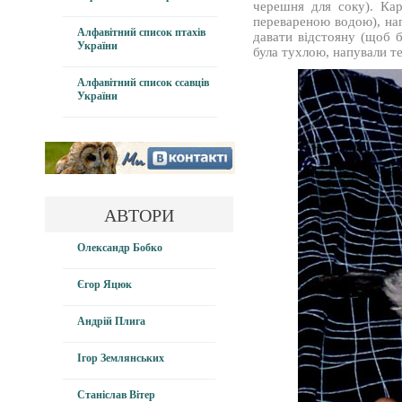
черешня для соку). Ка
перевареною водою), нап
Алфавітний список птахів
давати відстояну (щоб б
України
була тухлою, напували т
Алфавітний список ссавців
України
АВТОРИ
Олександр Бобко
Єгор Яцюк
Андрій Плига
Ігор Землянських
Станіслав Вітер