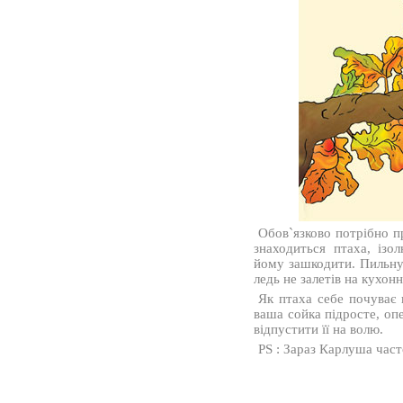
Обов`язково потрібно п
знаходиться птаха, із
йому зашкодити. Пильнув
ледь не залетів на кухон
Як птаха себе почуває в
ваша сойка підросте, оп
відпустити її на волю.
PS : Зараз Карлуша част