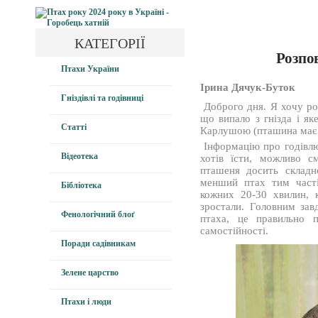
КАТЕГОРІЇ
Розпо
Птахи України
Ірина Дячук-Буток
Гніздівлі та годівниці
Доброго дня. Я хочу ро
що випало з гнізда і як
Статті
Карлушою (пташина має п
Інформацію про годівлю
Відеотека
хотів їсти, можливо с
пташеня досить складн
менший птах тим част
Бібліотека
кожних 20-30 хвилин, 
зростали. Головним зав
Фенологічний блоґ
птаха, це правильно п
самостійності.
Поради садівникам
Зелене царство
Птахи і люди