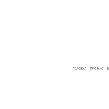
Створено видавництвом "Пори року"
ГОЛОВНА
|
ПРО НАС
|
в рамках проекту "Пернаті друзі"