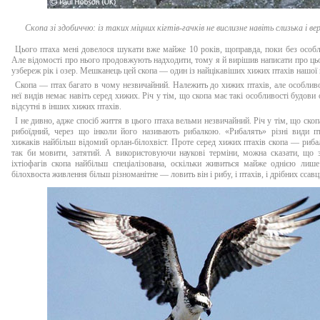
Скопа зі здобиччю: із таких міцних кігтів-гачків не вислизне навіть слизька і в
Цього птаха мені довелося шукати вже майже 10 років, щоправда, поки без особл
Але відомості про нього продовжують надходити, тому я й вирішив написати про ц
узбереж рік і озер. Мешканець цей скопа — один із найцікавіших хижих птахів нашої 
Скопа — птах багато в чому незвичайний. Належить до хижих птахів, але особлив
неї видів немає навіть серед хижих. Річ у тім, що скопа має такі особливості будови 
відсутні в інших хижих птахів.
І не дивно, адже спосіб життя в цього птаха вельми незвичайний. Річ у тім, що ско
рибоїдний, через що інколи його називають рибалкою. «Рибалять» різні види пт
хижаків найбільш відомий орлан-білохвіст. Проте серед хижих птахів скопа — риба
так би мовити, затятий. А використовуючи наукові терміни, можна сказати, що з
іхтіофагів скопа найбільш спеціалізована, оскільки живиться майже однією лиш
білохвоста живлення більш різноманітне — ловить він і рибу, і птахів, і дрібних ссавц