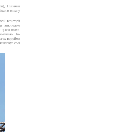
и), Північна
Тихого океану
ій території
це викликано
 цього птаха.
розуміло. По-
регах водойми
лаштовує свої