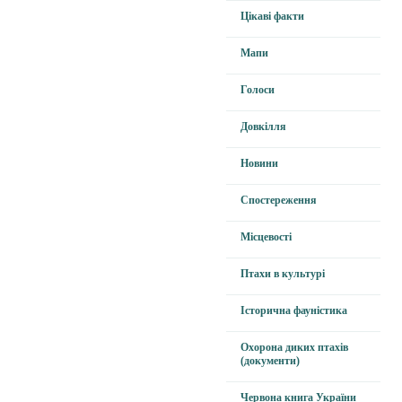
Цікаві факти
Мапи
Голоси
Довкілля
Новини
Спостереження
Місцевості
Птахи в культурі
Історична фауністика
Охорона диких птахів
(документи)
Червона книга України