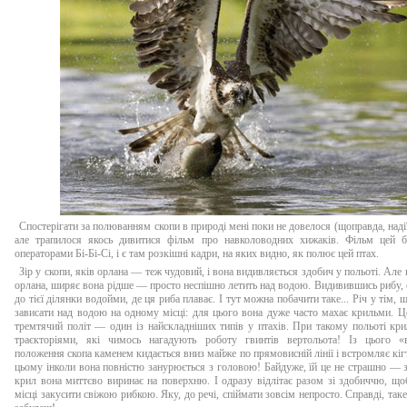
Спостерігати за полюванням скопи в природі мені поки не довелося (щоправда, надії
але трапилося якось дивитися фільм про навколоводних хижаків. Фільм цей б
операторами Бі-Бі-Сі, і є там розкішні кадри, на яких видно, як полює цей птах.
Зір у скопи, яків орлана — теж чудовий, і вона видивляється здобич у польоті. Але 
орлана, ширяє вона рідше — просто неспішно летить над водою. Видивившись рибу, с
до тієї ділянки водойми, де ця риба плаває. І тут можна побачити таке... Річ у тім,
зависати над водою на одному місці: для цього вона дуже часто махає крильми. Ц
тремтячий політ — один із найскладніших типів у птахів. При такому польоті кр
траєкторіями, які чимось нагадують роботу гвинтів вертольота! Із цього «в
положення скопа каменем кидається вниз майже по прямовисній лінії і встромляє кігт
цьому інколи вона повністю занурюється з головою! Байдуже, їй це не страшно —
крил вона миттєво виринає на поверхню. І одразу відлітає разом зі здобиччю, щ
місці закусити свіжою рибкою. Яку, до речі, спіймати зовсім непросто. Справді, так