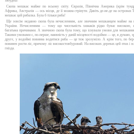
забудеш!
Скопа мешкає майже по всьому світу. Євразія, Північна Америка (крім тундр
Африка, Австралія — ось місця, де її можна стрінути. Давіть де-не-де на островах 
мешкає цей рибалка. Була б тільки риба!
Ще зовсім недавно скопа була нечисленним, але звичним мешканцем майже на вс
України. Нечисленним — тому що чисельність хижаків рідко буває високою, 
багатьма причинами. А звичною скопа була тому, що існували умови для мешкання
Такими умовами є, по-перше, наявність у даній місцевості водойми — це, я думаю, з
друге, у водоймі повинна водитися риба — це теж зрозуміло. А крім того, по бе
повинен рости ліс, причому ліс високостовбуровий. На високих деревах цей птах і в
гнізда.