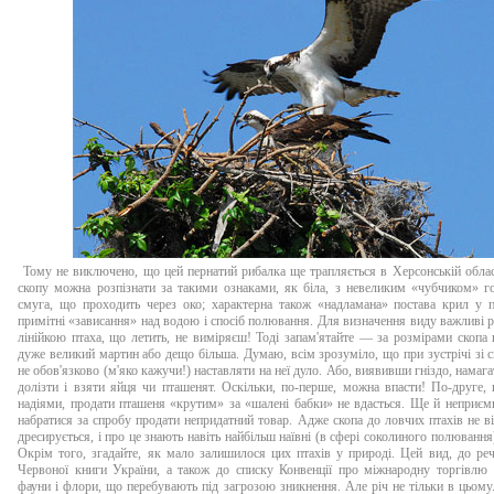
Тому не виключено, що цей пернатий рибалка ще трапляється в Херсонській облас
скопу можна розпізнати за такими ознаками, як біла, з невеликим «чубчиком» г
смуга, що проходить через око; характерна також «надламана» постава крил у п
примітні «зависання» над водою і спосіб полювання. Для визначення виду важливі р
лінійкою птаха, що летить, не виміряєш! Тоді запам'ятайте — за розмірами скопа
дуже великий мартин або дещо більша. Думаю, всім зрозуміло, що при зустрічі зі 
не обов'язково (м'яко кажучи!) наставляти на неї дуло. Або, виявивши гніздо, намаг
долізти і взяти яйця чи пташенят. Оскільки, по-перше, можна впасти! По-друге, 
надіями, продати пташеня «крутим» за «шалені бабки» не вдасться. Ще й неприє
набратися за спробу продати непридатний товар. Адже скопа до ловчих птахів не ві
дресирується, і про це знають навіть найбільш наївні (в сфері соколиного полювання
Окрім того, згадайте, як мало залишилося цих птахів у природі. Цей вид, до реч
Червоної книги України, а також до списку Конвенції про міжнародну торгівлю 
фауни і флори, що перебувають під загрозою зникнення. Але річ не тільки в цьому