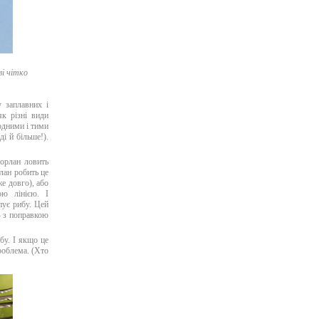
і чітко
у заплавних і
як різні види
одними і тими
і й більше!).
орлан ловить
лан робить це
е довго), або
ою лінією. І
пує рибу. Цей
— з поправкою
бу. І якщо це
роблема. (Хто