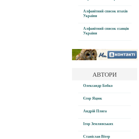
Алфавітний список птахів
України
Алфавітний список ссавців
України
АВТОРИ
Олександр Бобко
Єгор Яцюк
Андрій Плига
Ігор Землянських
Станіслав Вітер