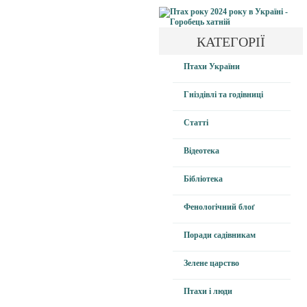
КАТЕГОРІЇ
Птахи України
Гніздівлі та годівниці
Статті
Відеотека
Бібліотека
Фенологічний блоґ
Поради садівникам
Зелене царство
Птахи і люди