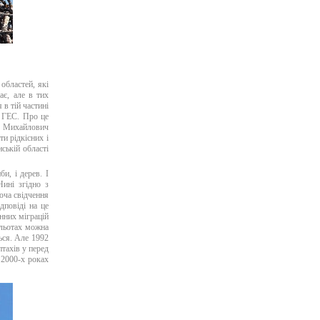
областей, які
ає, але в тих
 в тій частині
і ГЕС. Про це
й Михайлович
ти рідкісних і
ській області
би, і дерев. І
ині згідно з
оча свідчення
дповіді на це
нних міграцій
ольотах можна
ься. Але 1992
тахів у перед
 2000-х роках