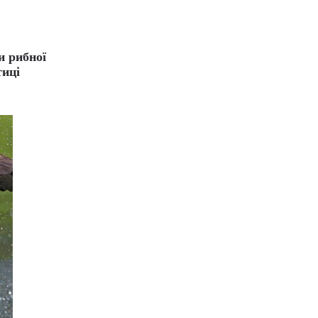
и рибної
тиці