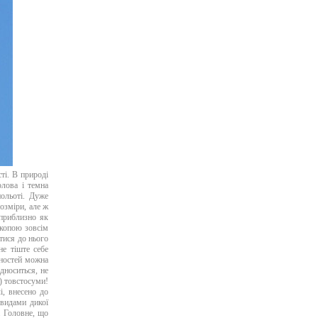
ті. В природі
олова і темна
ольоті. Дуже
озміри, але ж
 приблизно як
скопою зовсім
атися до нього
не тіште себе
мностей можна
дноситься, не
) товстосуми!
і, внесено до
видами дикої
. Головне, що