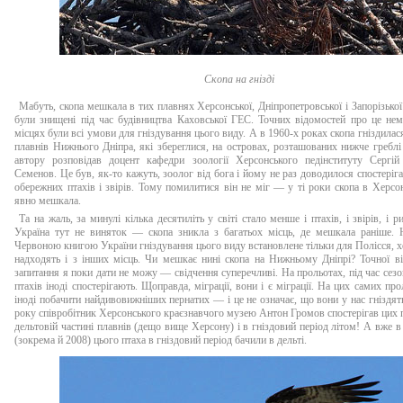
Скопа на гнізді
Мабуть, скопа мешкала в тих плавнях Херсонської, Дніпропетровської і Запорізької 
були знищені під час будівництва Каховської ГЕС. Точних відомостей про це нем
місцях були всі умови для гніздування цього виду. А в 1960-х роках скопа гніздилася
плавнів Нижнього Дніпра, які збереглися, на островах, розташованих нижче гребл
автору розповідав доцент кафедри зоології Херсонського педінституту Сергі
Семенов. Це був, як-то кажуть, зоолог від бога і йому не раз доводилося спостеріга
обережних птахів і звірів. Тому помилитися він не міг — у ті роки скопа в Херсон
явно мешкала.
Та на жаль, за минулі кілька десятиліть у світі стало менше і птахів, і звірів, і ри
Україна тут не виняток — скопа зникла з багатьох місць, де мешкала раніше. Н
Червоною книгою України гніздування цього виду встановлене тільки для Полісся, х
надходять і з інших місць. Чи мешкає нині скопа на Нижньому Дніпрі? Точної ві
запитання я поки дати не можу — свідчення суперечливі. На прольотах, під час сезо
птахів іноді спостерігають. Щоправда, міграції, вони і є міграції. На цих самих пр
іноді побачити найдивовижніших пернатих — і це не означає, що вони у нас гніздят
року співробітник Херсонського краєзнавчого музею Антон Громов спостерігав цих п
дельтовій частині плавнів (дещо вище Херсону) і в гніздовий період літом! А вже в
(зокрема й 2008) цього птаха в гніздовий період бачили в дельті.