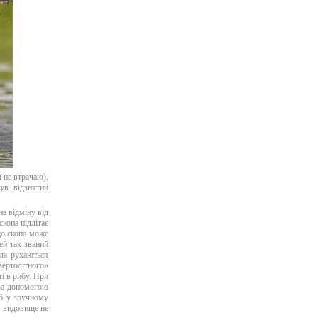
 не втрачаю),
ув відзнятий
на відміну від
копа підлітає
 що скопа може
ей так званий
ила рухаються
ертолітного»
і в рибу. При
 за допомогою
об у зручному
е видовище не