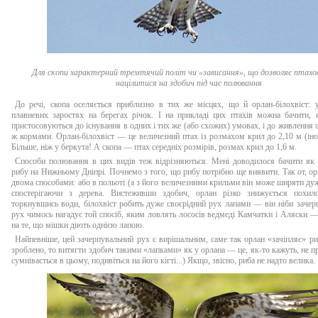
Для скопи характерний тремтячий політ чи «зависання», що дозволяє птахов
націлитися на здобич під час полювання
До речі, скопа оселяється приблизно в тих же місцях, що й орлан-білохвіст: 
плавневих заростях на берегах річок. І на прикладі цих птахів можна бачити, 
пристосовуються до існування в одних і тих же (або схожих) умовах, і до живлення 
ж кормами. Орлан-білохвіст — це величезний птах із розмахом крил до 2,10 м (інод
Більше, ніж у беркута! А скопа — птах середніх розмірів, розмах крил до 1,6 м.
Способи полювання в цих видів теж відрізняються. Мені доводилося бачити як 
рибу на Нижньому Дніпрі. Почнемо з того, що рибу потрібно ще виявити. Так от, ор
двома способами: або в польоті (а з його величезними крильми він може ширяти дуж
спостерігаючи з дерева. Вистеживши здобич, орлан різко знижується похил
торкнувшись води, білохвіст робить дуже своєрідний рух лапами — він ніби зачер
рух чимось нагадує той спосіб, яким ловлять лососів ведмеді Камчатки і Аляски 
на те, що мішки діють однією лапою.
Найпевніше, цей зачерпувальний рух є вирішальним, саме так орлан «зачіпляє» ри
зроблено, то витягти здобич такими «лапками» як у орлана — це, як-то кажуть, не п
сумнівається в цьому, подивіться на його кігті...) Якщо, звісно, риба не надто велика.