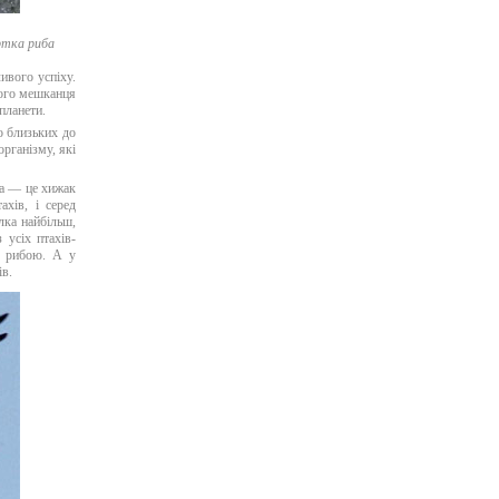
ертка риба
ивого успіху.
ього мешканця
планети.
о близьких до
організму, які
па — це хижак
ахів, і серед
лка найбільш,
 усіх птахів-
е рибою. А у
ів.