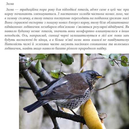
Зима
Зима — традиційна пора року для підгодівлі птахів, адже саме в цей час при
корму починають зменшуватися. З настанням холодів частина комах гине, ча
в зимову сплячку, а тому птахи поступово переходять на поїдання урожаю насін
Вони справжні експерти з пошуку нових джерел корму, тому біля облаштованих 
підвіконнях годівничок незабаром обов'язково з'являться регулярні відвідувачі. Я
навколо будинку немає птахів, значить вони комфортно влаштувалися в іншом
неподалік. Ось, наприклад, синиці чорні залишатимуться в лісі аж поки зап
будуть виснажені до кінця, а в більш м'які зими вони взагалі не навідуватиму
Натомість чижі й зеленяки часто ласують насінням соняшника та волоським
годівничок, навіть якщо навколо багато різного природного наїдку.