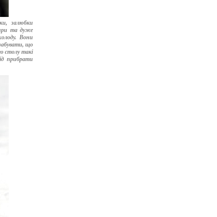
ки, залюбки
жири та дуже
холоду. Вони
 забувати, що
о столу такі
лід прибрати