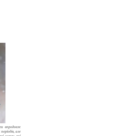
ги впродовж
періодів, але