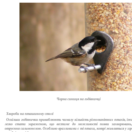
Чорна синиця на годівничці
Хвороби на пташиному столі
Оскільки годівнички приваблюють чималу кількість різноманітних птахів, їж
легко стати зараженою, що вестиме до можливості появи захворювань,
отруєння сальмонелою. Особливо вразливими є ті птахи, котрі живляться у згра