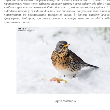
в цей час їм особливо потрібен доступ до великих обсягів їжі. У періоди неста
трапляються через появу снігового покриву взимку, посуху влітку або пізнє на
найбільш уразливими стають дрібні садові птахи, які часто гинуть у цей час. Т
підгодівля птахів у складний для них час допоможе популяціям диких пта
приступити до розмноження наступної весни. В даному випадку ключо
«регулярна». Найгірше, що може статися в сувору зиму — це збої в підго
припинення взагалі.
Дрізд-чикотень