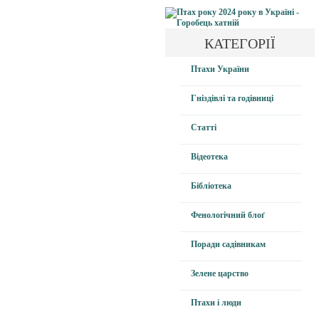
КАТЕГОРІЇ
Птахи України
Гніздівлі та годівниці
Статті
Відеотека
Бібліотека
Фенологічний блоґ
Поради садівникам
Зелене царство
Птахи і люди