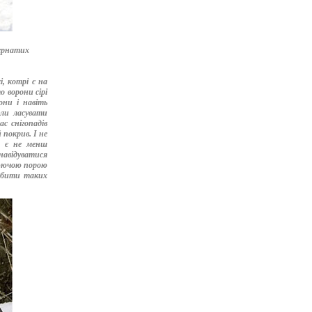
пернатих
, котрі є на
о ворони сірі
они і навіть
ли ласувати
с снігопадів
 покрив. І не
, є не менш
навідуватися
люючою порою
абити таких