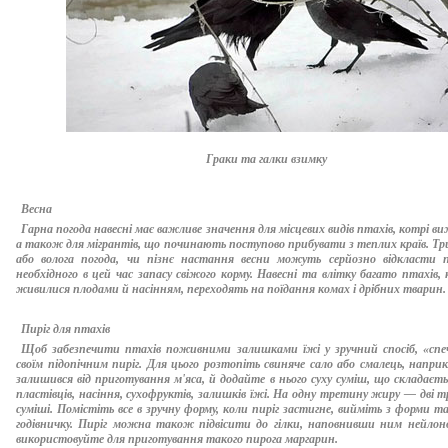
Граки та галки взимку
Весна
Гарна погода навесні має важливе значення для місцевих видів птахів, котрі в
а також для мігрантів, що починають поступово прибувати з теплих країв. Тр
або волога погода, чи пізнє настання весни можуть серйозно відкласти 
необхідного в цей час запасу свіжого корму. Навесні та влітку багато птахів,
живилися плодами й насінням, переходять на поїдання комах і дрібних тварин.
Пиріг для птахів
Щоб забезпечити птахів поживними залишками їжі у зручний спосіб, «спе
своїм підопічним пиріг. Для цього розтопіть свиняче сало або смалець, напри
залишився від приготування м'яса, й додайте в нього суху суміш, що складаєть
пластівців, насіння, сухофруктів, залишків їжі. На одну третину жиру — дві т
суміші. Помістіть все в зручну форму, коли пиріг застигне, вийміть з форми т
годівничку. Пиріг можна також підвісити до гілки, наповнивши ним нейлоно
використовуйте для приготування такого пирога маргарин.