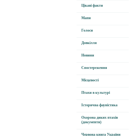
Цікаві факти
Мапи
Голоси
Довкілля
Новини
Спостереження
Місцевості
Птахи в культурі
Історична фауністика
Охорона диких птахів
(документи)
Червона книга України