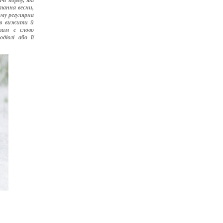
чі корму, які
стання весни,
ому регулярна
хів вижити й
вим є слово
дівлі або її