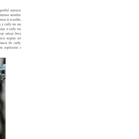
родні запаси
стина впадає
ня й плодів.
у саду чи на
кщо в саду чи
у місці десь
аси корму не
ться до саду.
и горіхами з