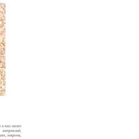
а в них може
 наприклад,
ях, зокрема,