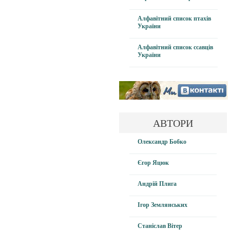
Алфавітний список птахів
України
Алфавітний список ссавців
України
АВТОРИ
Олександр Бобко
Єгор Яцюк
Андрій Плига
Ігор Землянських
Станіслав Вітер