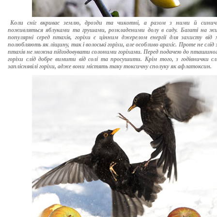
Коли сніг вкриває землю, дрозди та чикотні, а разом з ними й синич
поживляться яблуками та грушами, розкладеними долу в саду. Багаті на 
популярні серед птахів, горіхи є цінним джерелом енергії для захисту від 
полюбляють як ліщину, так і волоські горіхи, але особливо арахіс. Проте не слід
птахів не можна підгодовувати солоними горіхами. Перед подачею до пташиног
горіхи слід добре вимити від солі та просушити. Крім того, з годівнички с
запліснявілі горіхи, адже вони містять таку токсичну сполуку як афлатоксин.