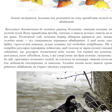
Зимове частування. Залишки їжі, розкладені на снігу, приваблять чимало 
відвідувачів
Важливим доповненням до зимового раціону, безумовно, стануть залишки їжі
кожній кухні. Вони приваблять дроздів, синичок, а також великих птахів, як-т
та граки. Розмочений хліб, залишки торту, відварена картопля, рис, макар
холодна каша — все смакуватиме пернатим відвідувачам. А щоб ними змог
дрібні, сором'язливі пташки, великі шматки їжі необхідно подрібнити. Під ча
потрібно регулярно перевіряти годівнички, щоб поживу не вкрив пухкий сніговий
забувайте, що регулярне постачання води взимку для пиття та купання
важливим, аніж підгодівля. Зими, в які суворі умови та брак поживи змушують 
до саду зграї таких незвичних гостей, як омелюхи чи шишкарі, стають захоп
для любителів спостерігати за птахами. Холодна погода може також прив
рідкісних відвідувачів, як в'юрки і вівсянки очеретяні.