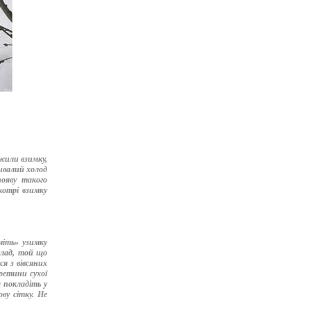
ижили взимку,
ивалий холод
появу такого
 котрі взимку
чіть» узимку
клад, той що
ся з вівсяних
ретини сухої
а покладіть у
ву сітку. Не