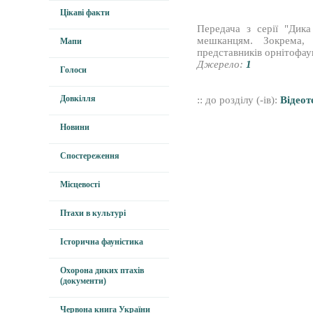
Цікаві факти
Передача з серії "Дик
мешканцям. Зокрема,
Мапи
представників орнітофаун
Джерело:
1
Голоси
Довкілля
:: до розділу (-ів):
Відеот
Новини
Спостереження
Місцевості
Птахи в культурі
Історична фауністика
Охорона диких птахів
(документи)
Червона книга України