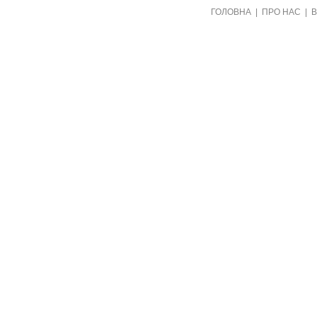
Створено видавництвом "Пори року"
ГОЛОВНА
|
ПРО НАС
|
в рамках проекту "Пернаті друзі"