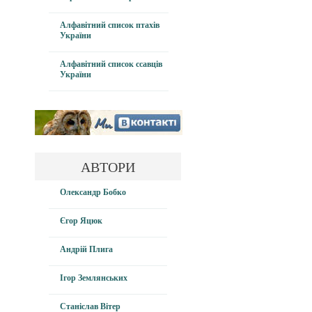
Алфавітний список птахів
України
Алфавітний список ссавців
України
АВТОРИ
Олександр Бобко
Єгор Яцюк
Андрій Плига
Ігор Землянських
Станіслав Вітер