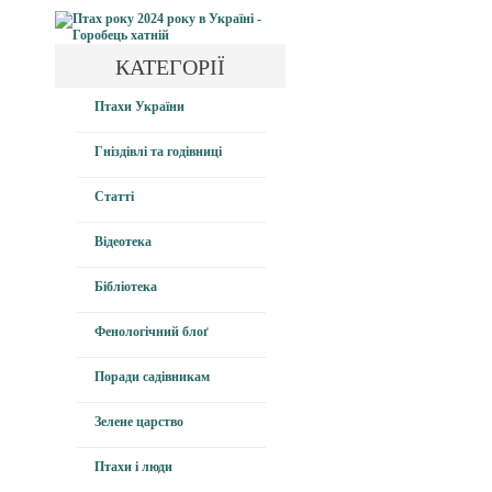
КАТЕГОРІЇ
Птахи України
Гніздівлі та годівниці
Статті
Відеотека
Бібліотека
Фенологічний блоґ
Поради садівникам
Зелене царство
Птахи і люди