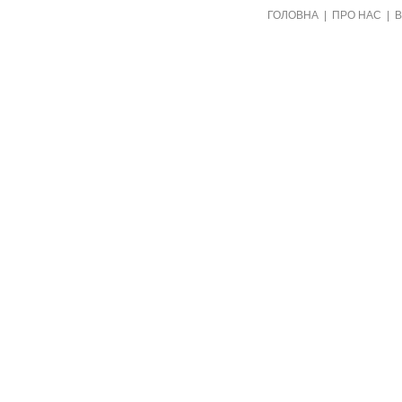
Створено видавництвом "Пори року"
ГОЛОВНА
|
ПРО НАС
|
в рамках проекту "Пернаті друзі"