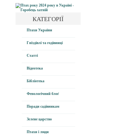
КАТЕГОРІЇ
Птахи України
Гніздівлі та годівниці
Статті
Відеотека
Бібліотека
Фенологічний блоґ
Поради садівникам
Зелене царство
Птахи і люди