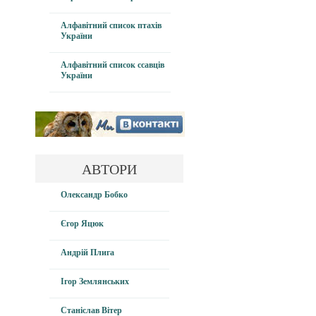
Алфавітний список птахів
України
Алфавітний список ссавців
України
АВТОРИ
Олександр Бобко
Єгор Яцюк
Андрій Плига
Ігор Землянських
Станіслав Вітер