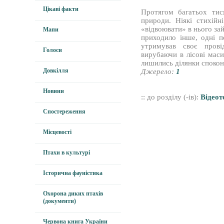
Цікаві факти
Протягом багатьох тися
природи. Ніякі стихійн
«відвоювати» в нього за
Мапи
приходило інше, одні п
утримував своє прові
Голоси
вирубаючи в лісові мас
лишились ділянки споко
Довкілля
Джерело:
1
Новини
:: до розділу (-ів):
Відеот
Спостереження
Місцевості
Птахи в культурі
Історична фауністика
Охорона диких птахів
(документи)
Червона книга України