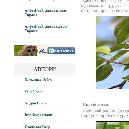
Забарвлення зверху зе
відтінком на грудях. На
світліша. Брова жовтуват
Алфавітний список птахів
України
Алфавітний список ссавців
України
АВТОРИ
Олександр Бобко
Єгор Яцюк
Андрій Плига
Спосіб життя
Харчовий раціон вівчар
Ігор Землянських
Lophyrus, дрібних мурах
Станіслав Вітер