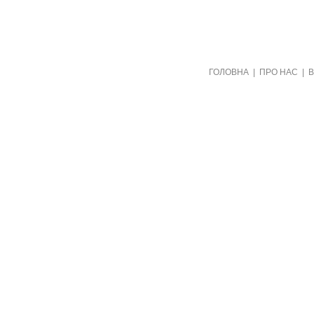
Створено видавництвом "Пори року"
ГОЛОВНА
|
ПРО НАС
|
в рамках проекту "Пернаті друзі"