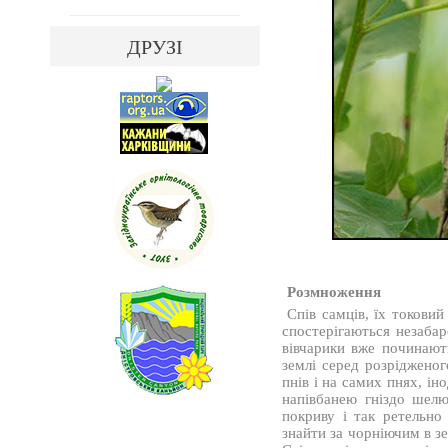
ДРУЗІ
Розмноження
Спів самців, їх токовий
спостерігаються незаба
вівчарики вже починают
землі серед розрідженог
пнів і на самих пнях, ін
напівбанею гніздо шелю
покриву і так ретельно
знайти за чорніючим в зе