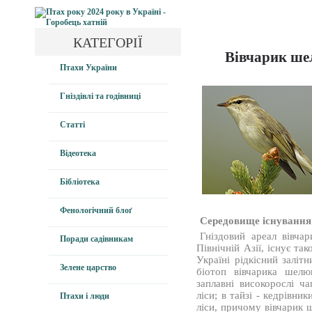
КАТЕГОРІЇ
Вівчарик шел
Птахи України
Гніздівлі та годівниці
Статті
Відеотека
Бібліотека
Фенологічний блоґ
Середовище існування
Гніздовий ареал вівча
Поради садівникам
Північній Азії, існує та
Україні рідкісний заліт
Зелене царство
біотоп вівчарика шелю
заплавні високорослі ча
ліси; в тайзі - кедрівни
Птахи і люди
ліси, причому вівчарик 