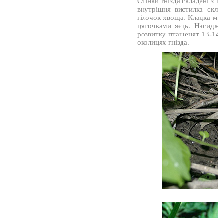
Стінки гнізда складені з
внутрішня вистилка скл
гілочок хвоща. Кладка м
цяточками яєць. Насидж
розвитку пташенят 13-14
околицях гнізда.