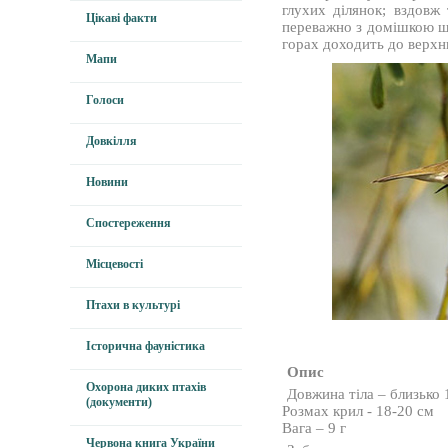
глухих ділянок; вздовж 
Цікаві факти
переважно з домішкою ше
горах доходить до верхн
Мапи
Голоси
Довкілля
Новини
Спостереження
Місцевості
Птахи в культурі
Історична фауністика
Опис
Охорона диких птахів
Довжина тіла – близько 
(документи)
Розмах крил - 18-20 см
Вага – 9 г
Червона книга України