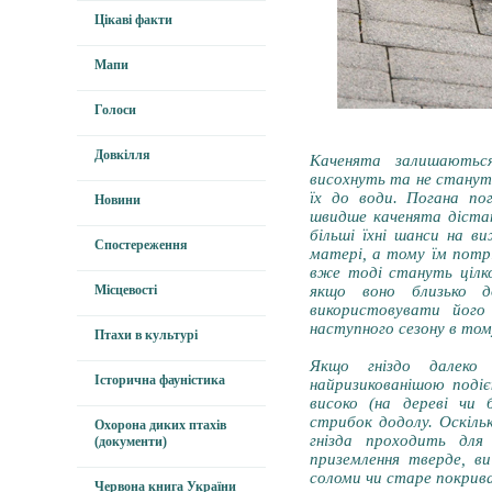
Цікаві факти
Мапи
Голоси
Довкілля
Каченята залишаютьс
висохнуть та не стануть
їх до води. Погана по
Новини
швидше каченята діста
більші їхні шанси на 
Спостереження
матері, а тому їм потрі
вже тоді стануть цілк
Місцевості
якщо воно близько 
використовувати його
наступного сезону в том
Птахи в культурі
Якщо гніздо далеко
Історична фауністика
найризикованішою поді
високо (на дереві чи 
стрибок додолу. Оскільк
Охорона диких птахів
гнізда проходить дл
(документи)
приземлення тверде, 
соломи чи старе покрив
Червона книга України