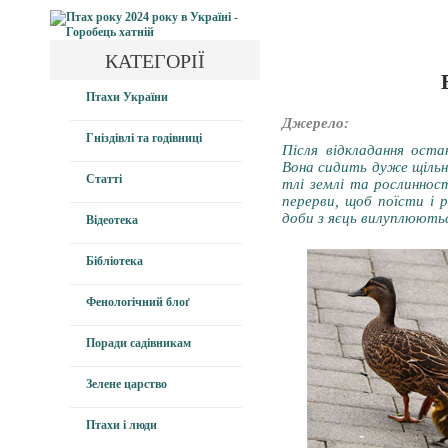
КАТЕГОРІЇ
Птахи України
Джерело:
Гніздівлі та годівниці
Після відкладання оста
Вона сидить дуже щільно
Статті
тлі землі та рослинност
перерви, щоб поїсти і 
доби з яєць вилуплюють
Відеотека
Бібліотека
Фенологічний блоґ
Поради садівникам
Зелене царство
Птахи і люди