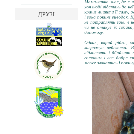
Мама-качка знає, де є 
хоч іноді відстань до н
краще лишити її саму, о
ДРУЗІ
і вона покине виводок. 
не потраплять вони в н
чи не атакує їх собак
допомогу.
Однак, вкрай рідко, 
загрожує небезпека. 
відловлять і дбайливо 
готовим і все добре сп
може злякатись і покин