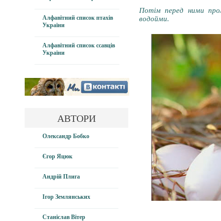
Потім перед ними прол
Алфавітний список птахів
водойми.
України
Алфавітний список ссавців
України
АВТОРИ
Олександр Бобко
Єгор Яцюк
Андрій Плига
Ігор Землянських
Станіслав Вітер