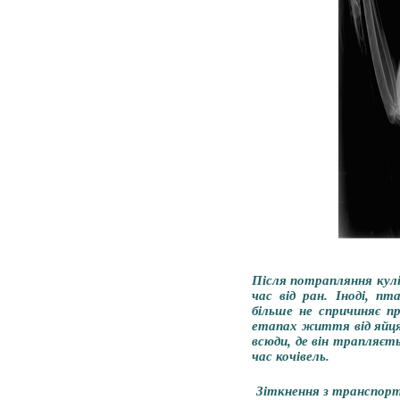
Після потрапляння кулі
час від ран. Іноді, п
більше не спричиняє п
етапах життя від яйця
всюди, де він трапляєть
час кочівель.
Зіткнення з транспор