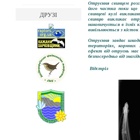
Отруєння свинцем розг
його частка поки що н
ДРУЗІ
свинцеві кулі виклик
свинцю викликає отр
накопичується в їхніх к
вивільнюється з кісток
Отруєння завдає шкоди
територіях, кормних 
ефект від отруєнь має
безпосередньо від знахі
Відстріл