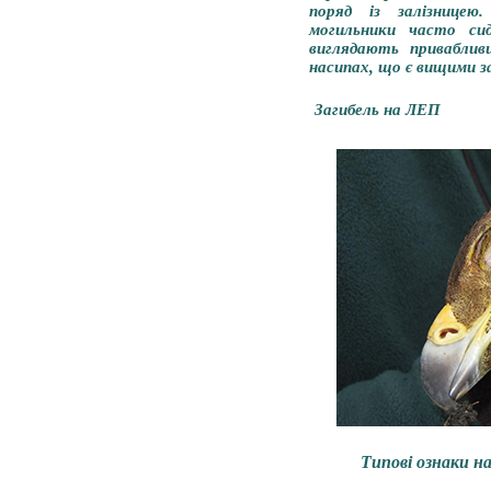
поряд із залізницею
могильники часто сид
виглядають приваблив
насипах, що є вищими за
Загибель на ЛЕП
Типові ознаки н