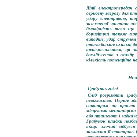
Лінії електропередач
серйозну загрозу для пт
удару електрикою, то
заземленої частини оп
ймовірність того що 
боривітри) також гин
випадків, удар струмо
птахи більше схильні д
орла-могильника, ця з
дослідженою з огляду 
кількість потенційно не
Нев
Грабунок гнізд
Слід розрізняти гра
невігластво. Перше зд
соколярам чи просто
місцевими мешканцями 
або пташенят і гадки н
Грабунок кладки позба
якщо злочин відбувс
закласти її повторно.
неналежних умов утри