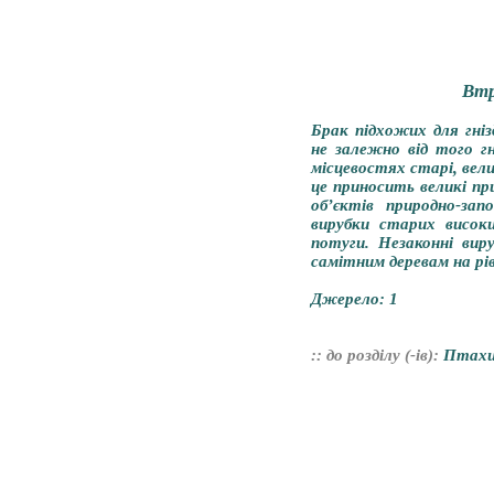
Втр
Брак підхожих для гніз
не залежно від того гн
місцевостях старі, вели
це приносить великі п
об’єктів природно-зап
вирубки старих висок
потуги. Незаконні ви
самітним деревам на рі
Джерело:
1
:: до розділу (-ів):
Птахи