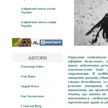
Алфавітний список птахів
України
Алфавітний список ссавців
України
АВТОРИ
Отруєння хімікатами 
офіційно дозволених,
інших небезпечних реч
Олександр Бобко
взаємопосилює їхню 
отруювання. В подіб
Єгор Яцюк
знищення гризунів, од
стати безплідними, ос
речовин (вторинна 
Андрій Плига
пташенят, що призводит
вчинки, що мають на 
Ігор Землянських
вважаються «небажани
європейських країн за р
Станіслав Вітер