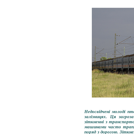
Недосвідчені молоді 
залізницях. Ця загро
зіткненні з транспорт
машинами часто трапл
поряд з дорогою. Зіткн