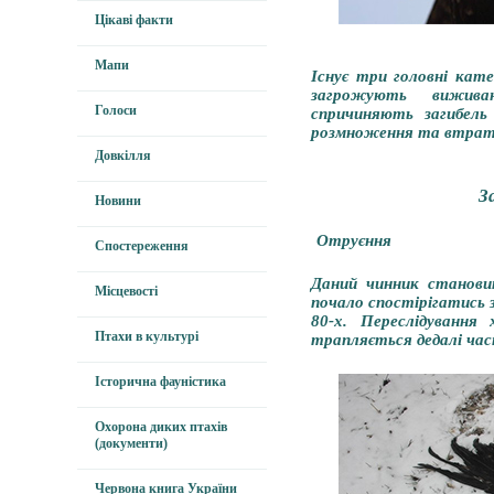
Цікаві факти
Мапи
Існує три головні кате
загрожують вижива
Голоси
спричиняють загибель
розмноження та втрата
Довкілля
З
Новини
Отруєння
Спостереження
Даний чинник становит
Місцевості
почало спостірігатись з
80-х. Переслідування
Птахи в культурі
трапляється дедалі ча
Історична фауністика
Охорона диких птахів
(документи)
Червона книга України