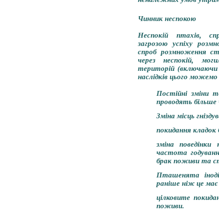
Чинник неспокою
Неспокій птахів, сп
загрозою успіху розм
спроб розмноження ст
через неспокій, моги
територій (включаючи к
наслідків цього можемо
Постійні зміни т
проводять більше 
Зміна місць гнізд
покидання кладок 
зміна поведінки
частота годуванн
брак поживи та с
Пташенята іноді
раніше ніж це має
цілковите покида
поживи.