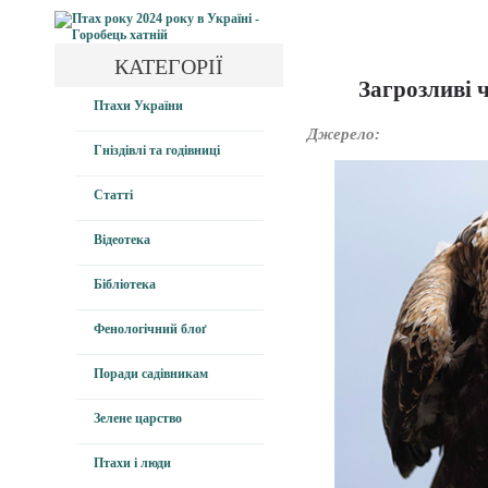
КАТЕГОРІЇ
Загрозливі 
Птахи України
Джерело:
Гніздівлі та годівниці
Статті
Відеотека
Бібліотека
Фенологічний блоґ
Поради садівникам
Зелене царство
Птахи і люди