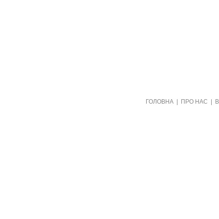
Створено видавництвом "Пори року"
ГОЛОВНА
|
ПРО НАС
|
в рамках проекту "Пернаті друзі"