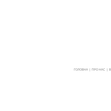
Створено видавництвом "Пори року"
ГОЛОВНА
|
ПРО НАС
|
в рамках проекту "Пернаті друзі"