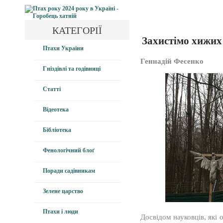
КАТЕГОРІЇ
Захистімо хижих 
Птахи України
Геннадій Фесенко
Гніздівлі та годівниці
Статті
Відеотека
Бібліотека
Фенологічний блоґ
Поради садівникам
Зелене царство
Птахи і люди
Досвідом науковців, які