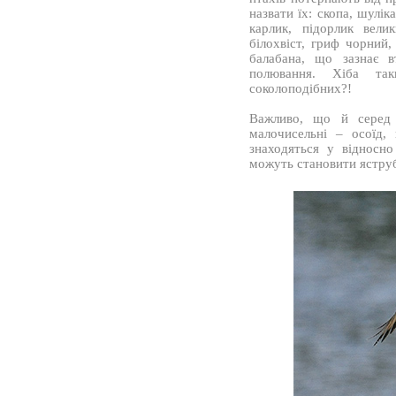
назвати їх: скопа, шулік
карлик, підорлик вели
білохвіст, гриф чорний,
балабана, що зазнає в
полювання. Хіба та
соколоподібних?!
Важливо, що й серед 
малочисельні – осоїд,
знаходяться у відносно
можуть становити яструб