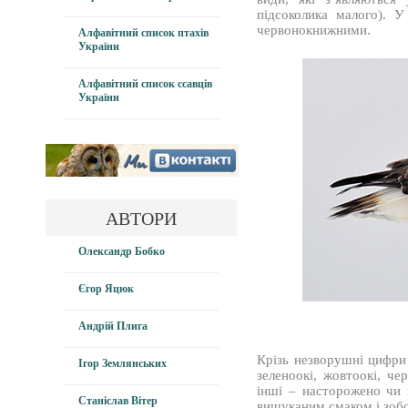
підсоколика малого). 
червонокнижними.
Алфавітний список птахів
України
Алфавітний список ссавців
України
АВТОРИ
Олександр Бобко
Єгор Яцюк
Андрій Плига
Крізь незворушні цифри
Ігор Землянських
зеленоокі, жовтоокі, че
інші – насторожено чи 
Станіслав Вітер
вишуканим смаком і зобо