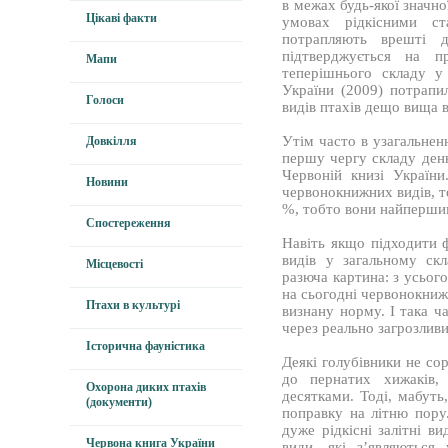
в межах будь-якої значно
Цікаві факти
умовах рідкісними с
потрапляють врешті 
підтверджується на п
Мапи
теперішнього складу у
України (2009) потрапи
Голоси
видів птахів дещо вища в
Утім часто в узагальненн
Довкілля
першу чергу складу денн
Червоній книзі Україн
Новини
червонокнижних видів, то
%, тобто вони найперши
Спостереження
Навіть якщо підходити 
видів у загальному скл
Місцевості
разюча картина: з усього
на сьогодні червонокниж
Птахи в культурі
визнану норму. І така ч
через реально загрозливи
Історична фауністика
Деякі голубівники не со
до пернатих хижаків,
Охорона диких птахів
десятками. Тоді, мабуть
(документи)
поправку на літню пору
дуже рідкісні залітні ви
Червона книга України
види, які з’являються 