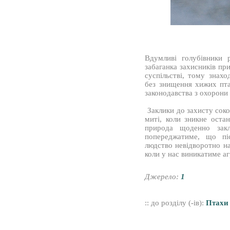
Вдумливі голубівники
забаганка захисників пр
суспільстві, тому знах
без знищення хижих пта
законодавства з охорони
Заклики до захисту сокол
миті, коли зникне остан
природа щоденно зак
попереджатиме, що пі
людство невідворотно на
коли у нас виникатиме аг
Джерело:
1
:: до розділу (-ів):
Птахи 