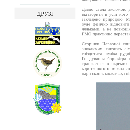
Давно стала аксіомою 
ДРУЗІ
відтворити в усій його 
закладено природою. Ме
буде фізично відновит
ляльками, а не повноці
ГМО практично перестаю
Сторінки Червоної кни
зникаючих належать сім
гніздитися шуліка руди
Гніздування боривітра
трапляється в окремих
коротконогого можна сп
пари скопи, можливо, гні