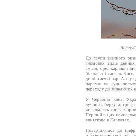
Яструб 
До групи значного ризи
гніздових видів денних
змієїд, орел-карлик, пі
білохвіст і сапсан. Чисе
до півтисячі пар. Але у ц
парами: це лунь польов
переходу до зникаючих на
У Червоній книзі Укра
лучного, беркута, грифа
чисельність грифа чорно
Перший з цих нечисельн
винятково в Карпатах.
Повертаючись до цифр
птахів потерпають від 