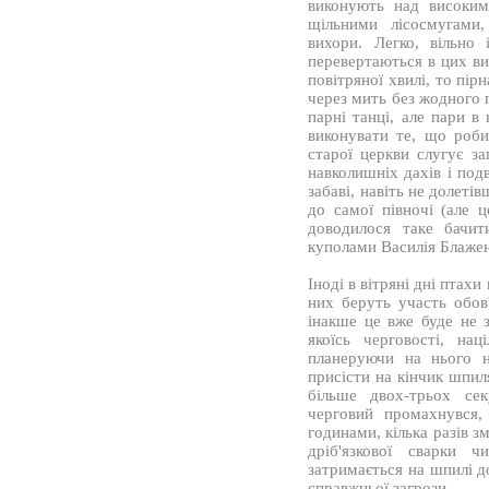
виконують над високим
щільними лісосмугами,
вихори. Легко, вільно
перевертаються в цих ви
повітряної хвилі, то пі
через мить без жодного 
парні танці, але пари в
виконувати те, що роб
старої церкви слугує з
навколишніх дахів і под
забаві, навіть не долеті
до самої півночі (але 
доводилося таке бачит
куполами Василія Блаже
Іноді в вітряні дні птах
них беруть участь обов
інакше це вже буде не 
якоїсь черговості, на
планеруючи на нього н
присісти на кінчик шпиля
більше двох-трьох се
черговий промахнувся,
годинами, кілька разів з
дріб'язкової сварки 
затримається на шпилі д
справжньої загрози.