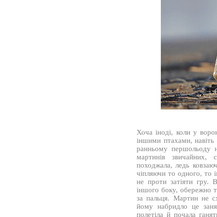
Хоча іноді, коли у воро
іншими птахами, навіть
ранньому першольоду н
мартинів звичайних, 
походжала, ледь ковзаюч
чіпляючи то одного, то 
не проти затіяти гру. 
іншого боку, обережно т
за пальця. Мартин не с
йому набридло це заня
полетіла й почала ганя