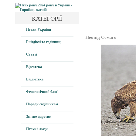
КАТЕГОРІЇ
Птахи України
Леонід Семаго
Гніздівлі та годівниці
Статті
Відеотека
Бібліотека
Фенологічний блоґ
Поради садівникам
Зелене царство
Птахи і люди