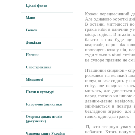
Цікаві факти
Кожен передвесняний де
Мапи
Але однаково короткі дн
В останні миттєвості но
граків ніби в панічній 
Голоси
місць годівлі. В птахів 
багато з них буде ще 
Довкілля
кварталів, перш ніж гол
проводять кожну ніч, не
туди тільки в кінці сутін
Новини
це суворе правило не смі
Спостереження
Пташиний сніданок - спр
розжився на великий шма
Місцевості
полудня вже сидять у нап
снігу, але невдовзі яка
мовчать, але дивляться 
Птахи в культурі
перед грозою чи іншою 
давним-давно невідоме
Історична фауністика
здіймаються в повітря 
безладною зграєю, але в
галок, один-два граки.
Охорона диких птахів
(документи)
ТІ, хто звернув увагу
небагато. Хтось подума
Червона книга України