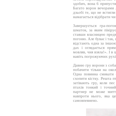
здобич, вона 6 припусти
Багато ворон вечорами 
дзьобі те, що не встигли 
намагається відібрати ч
Завершується гра-пог
шматок, за яким пікірує
ставши власницею предме
погоню. Але буває і так,
відстають одна за іншою,
дах і оглядається пря
мовляв, чия взяла!». І в 
навіть погрожуючих рухі
Давню гру ворони з соба
побачити тільки на окол
Одна повинна смикати 
схопити кістку. Решта пт
затівають гру, коли пе
птахів тонкий і точни
партнер не може митт
навпроти нього, яка ц
самовпевнено.