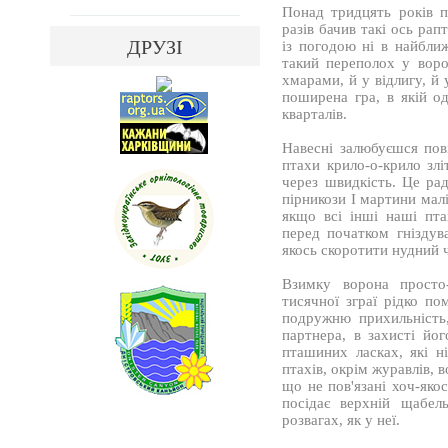
Понад тридцять років п
разів бачив такі ось рапт
ДРУЗІ
із погодою ні в найближ
такий переполох у воро
хмарами, й у відлигу, й
поширена гра, в якій од
кварталів.
Навесні залюбуєшся пов
птахи крило-о-крило злі
через швидкість. Це рад
пірникози І мартини малі
якщо всі інші наші пт
перед початком гнізду
якось скоротити нудний 
Взимку ворона просто
тисячної зграї рідко п
подружню прихильність
партнера, в захисті йог
пташиних ласках, які н
птахів, окрім журавлів, в
що не пов'язані хоч-якос
посідає верхній щабел
розвагах, як у неї.