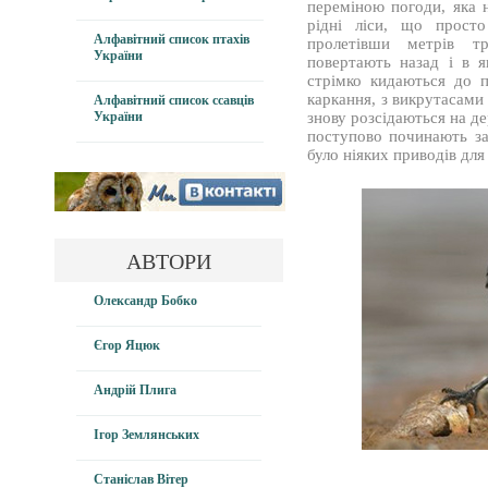
переміною погоди, яка 
рідні ліси, що просто
Алфавітний список птахів
пролетівши метрів тр
України
повертають назад і в 
стрімко кидаються до п
каркання, з викрутасами
Алфавітний список ссавців
України
знову розсідаються на дер
поступово починають за
було ніяких приводів для
АВТОРИ
Олександр Бобко
Єгор Яцюк
Андрій Плига
Ігор Землянських
Станіслав Вітер