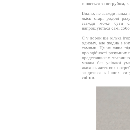
ганяється за яструбом, 
Видно, не завжди напад 
якісь старі родові рах
завжди може бути с
напрошуються самі собо
Є у ворон ще кілька іго
одному, але жодна з ни
самими. Це не лише під
про здібності розумних п
представникам тваринног
можна без усілякої ум
якихось життєвих потреба
згодитися в інших сит
світом.