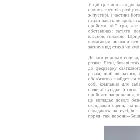
У цій грі чиниться дія з
спонукає птахів розігрув
ж пустирі, і частина йог
птахи навіть не зроблят
прийоми цієї гри, ал
обставинах: затіяти п
власною головою. Щопра
вимагаючи поквапитися 
загинув від стихії чи кулі
Деяким воронам вочевидя
розваг. Літні, бувалі пт
до феєрверку святковог
разом, щоб виспатися,
обов'язково знайдеться 
собі компанію для заб
сплячої сусідки й тягне 
прийняти запрошення, об
це виглядає доволі бе
скандальні сцени, які в
нападають на сусідів з
поряд, такі ворони-«6еш