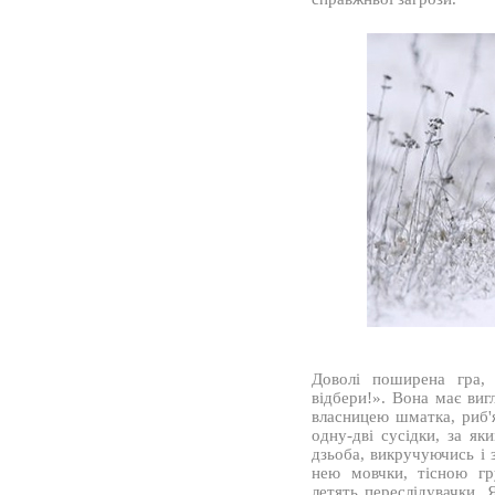
Доволі поширена гра, 
відбери!». Вона має виг
власницею шматка, риб'я
одну-дві сусідки, за я
дзьоба, викручуючись і 
нею мовчки, тісною гр
летять переслідувачки. 