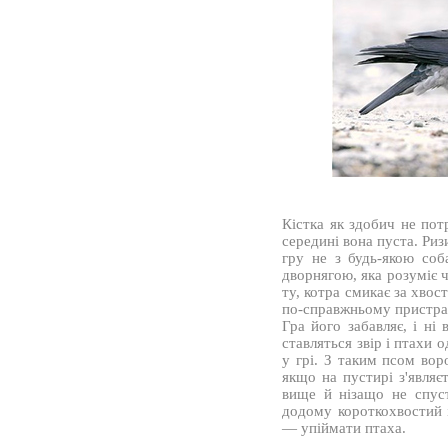
Кістка як здобич не пот
середині вона пуста. Ри
гру не з будь-якою со
дворнягою, яка розуміє ч
ту, котра смикає за хвост
по-справжньому пристрах
Гра його забавляє, і ні
ставляться звір і птахи 
у грі. З таким псом вор
якщо на пустирі з'являє
вище й нізащо не спуст
додому короткохвостий 
— упіймати птаха.