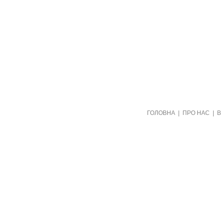
Створено видавництвом "Пори року"
ГОЛОВНА
|
ПРО НАС
|
в рамках проекту "Пернаті друзі"