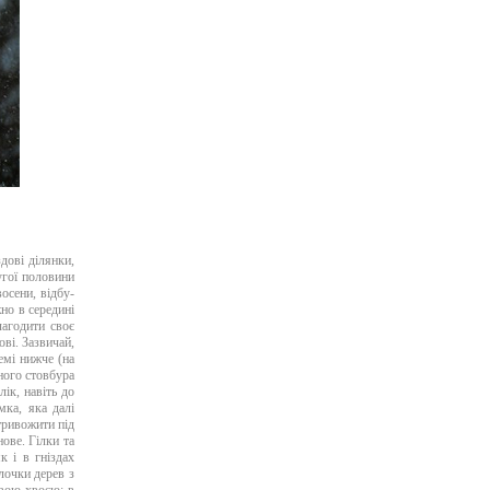
здові ділянки,
угої половини
осени, відбу-
но в середині
лагодити своє
ві. Зазвичай,
емі нижче (на
ного стовбура
лік, навіть до
мка, яка далі
тривожити під
ове. Гілки та
к і в гніздах
ілочки дерев з