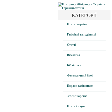
КАТЕГОРІЇ
Птахи України
Гніздівлі та годівниці
Статті
Відеотека
Бібліотека
Фенологічний блоґ
Поради садівникам
Зелене царство
Птахи і люди