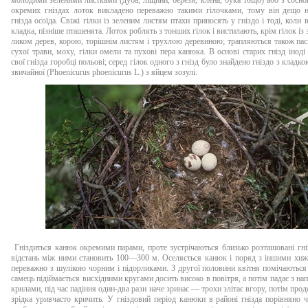
молодими зеленими листками (дуба, ліщини, берези, клена, бука тощо) або з сосн
окремих гніздах лоток викладено переважно такими гілочками, тому він дещо н
гнізда осоїда. Свіжі гілки із зеленим листям птахи приносять у гніздо і тоді, коли
кладка, пізніше пташенята. Лоток роблять з тонших гілок і вистилають, крім гілок із
ликом дерев, корою, торішнім листям і трухлою деревиною; трапляються також пас
сухої трави, моху, гілки омели та пухові пера канюка. В основі старих гнізд інод
свої гнізда горобці польові; серед гілок одного з гнізд було знайдено гніздо з кладк
звичайної (Phoenicurus phoenicurus L.) з яйцем зозулі.
Гніздиться канюк окремими парами, проте зустрічаються близько розташовані гні
відстань між ними становить 100—300 м. Оселяється канюк і поряд з іншими хиж
переважно з шулікою чорним і підорликами. З другої половини квітня помічаються
самець підіймається висхідними кругами досить високо в повітря, а потім падає з на
крилами, під час падіння один-два рази наче зринає — трохи злітає вгору, потім про
зрідка уривчасто кричить. У гніздовий період канюки в районі гнізда порівняно ч