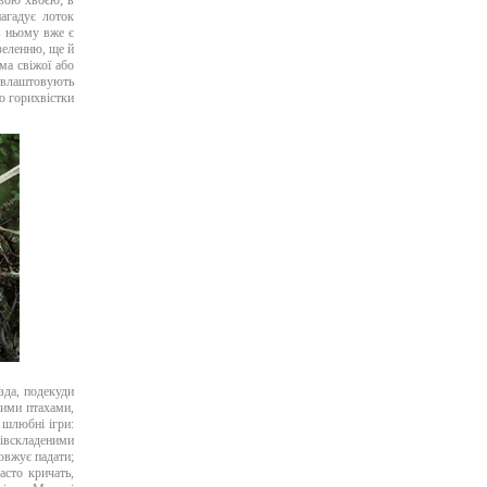
овою хвоєю; в
агадує лоток
 в ньому вже є
 зеленню, ще й
ма свіжої або
і влаштовують
ою горихвістки
зда, подекуди
ими птахами,
 шлюбні ігри:
півскладеними
довжує падати;
асто кричать,