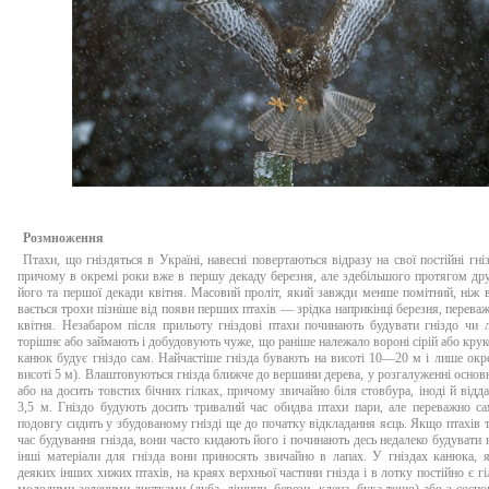
Розмноження
Птахи, що гніздяться в Україні, навесні повертаються відразу на свої постійні гні
причому в окремі роки вже в першу декаду березня, але здебільшого протягом др
його та першої декади квітня. Масовий проліт, який завжди менше помітний, ніж в
вається трохи пізніше від появи перших птахів — зрідка наприкінці березня, переваж
квітня. Незабаром після прильоту гніздові птахи починають будувати гніздо чи 
торішнє або займають і добудовують чуже, що раніше належало вороні сірій або круко
канюк будує гніздо сам. Найчастіше гнізда бувають на висоті 10—20 м і лише окр
висоті 5 м). Влаштовуються гнізда ближче до вершини дерева, у розгалуженні основ
або на досить товстих бічних гілках, причому звичайно біля стовбура, іноді й відда
3,5 м. Гніздо будують досить тривалий час обидва птахи пари, але переважно са
подовгу сидить у збудованому гнізді ще до початку відкладання яєць. Якщо птахів 
час будування гнізда, вони часто кидають його і починають десь недалеко будувати н
інші матеріали для гнізда вони приносять звичайно в лапах. У гніздах канюка, я
деяких інших хижих птахів, на краях верхньої частини гнізда і в лотку постійно є г