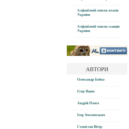
Алфавітний список птахів
України
Алфавітний список ссавців
України
АВТОРИ
Олександр Бобко
Єгор Яцюк
Андрій Плига
Ігор Землянських
Станіслав Вітер