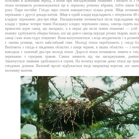
особливо в шлюбний період, а потім при вигодовуванні пташенят і вильоті їх з г
птахи починають розмножуватися ще в першому річному вбранні, тобто віком бл
року. Пари постійні. Гніздо пара птахів використовує кілька років. Яйця починаю
переважно з другої декади квітня. Яйця в одній кладці відкладають з інтервалом 48 
кладках переважно два-три яйця. Насиджування починається після відкладання п
кладці і триває чотири тижні Насиджує кладку переважно самка, самець сидить ма
приносить корм самці, що насиджує, а в перші дні після появи пташенят — усій с
поживу здобувають обидва батьки, але ще довго самець передає різних тварин, яких в
самці і вже вона годує пташенят. Вони вилуплюються з яєць неодночасно і в розвитк
є значна різниця; часто найслабший гине. Молоді птахи перебувають у гнізді бл
Вилітають з гнізда в південних областях з кінця червня, в інших областях — з поч
виводках є зазвичай два-три молоді птахи. Дорослі птахи починають линяти в гніз
переважно з середини травня. Самки линяють під час насиджування, раніше
Закінчується линяння здебільшого в серпні. На початку вересня деякі птахи ще три
гніздових ділянок. Валовий проліт відбувається іноді наприкінці вересня, але зви
половину жовтня.