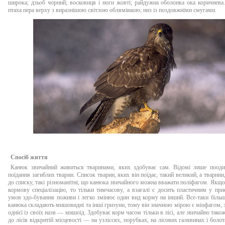
широка; дзьоб чорний; восковиця i ноги жовтi; райдужна оболонка ока коричнев
птаха пера верху з виразнішою свiтлою облямiвкою; низ із поздовжніми смугами.
Спосіб життя
Канюк звичайний живиться тваринами, яких здобуває сам. Відомі лише пооди
поїдання загиблих тварин. Список тварин, яких він поїдає, такий великий, а тварини
до списку, такі різноманітні, що канюка звичайного можна вважати поліфагом. Якщо 
кормову спеціалізацію, то тільки тимчасову, а взагалі є досить пластичним у при
умов здо-бування поживи і легко змінює один вид корму на інший. Все-таки більш
канюка складають мишовидні та інші гризуни, тому він значною мірою є міофагом,
однієї із своїх назв — мишоїд. Здобуває корм часом тільки в лісі, але звичайно також
до лісів відкритій місцевості — на узліссях, порубках, на лісових галявинах і болот