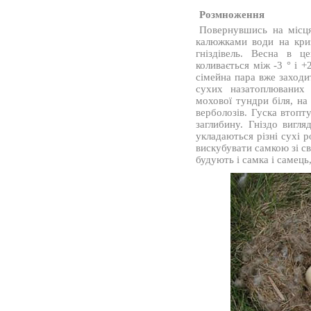
Розмноження
Повернувшись на місц
калюжками води на кри
гніздівель. Весна в ц
коливається між -3 ° і +
сімейна пара вже заходи
сухих назатоплюваних 
мохової тундри біля, на
верболозів. Гуска втопт
заглибину. Гніздо вигля
укладаються різні сухі р
вискубувати самкою зі св
будують і самка і самець