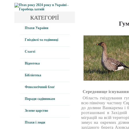
КАТЕГОРІЇ
Гум
Птахи України
Гніздівлі та годівниці
Статті
Відеотека
Бібліотека
Фенологічний блоґ
Середовище існування
Область гніздування гу
Поради садівникам
всю північну частину Євр
до долини Ванкарема і б
Зелене царство
розташовані в Західній
міграцій на всій територ
зимує на окремих ділян
Птахи і люди
західного берега Азовсь