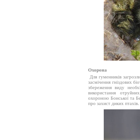
Охорона
Для гуменників загрозл
засмічення гніздових біо
збереження виду необх
використання отруйни
охороною Бонської та Б
про захист диких птахів.