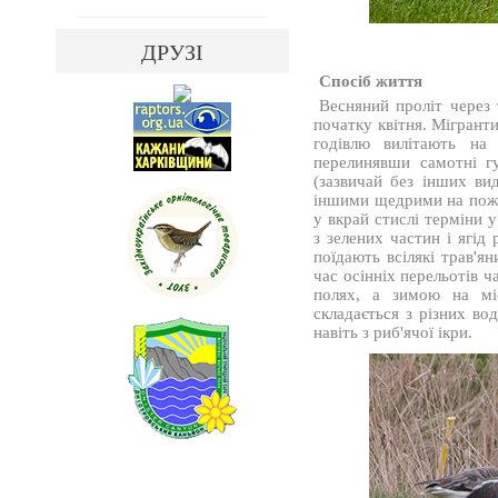
ДРУЗІ
Спосіб життя
Весняний проліт через 
початку квітня. Мігранти
годівлю вилітають на
перелинявши самотні гу
(зазвичай без інших ви
іншими щедрими на пожив
у вкрай стислі терміни 
з зелених частин і ягід
поїдають всілякі трав'ян
час осінніх перельотів 
полях, а зимою на міс
складається з різних во
навіть з риб'ячої ікри.