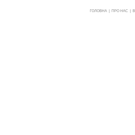
Створено видавництвом "Пори року"
ГОЛОВНА
|
ПРО НАС
|
в рамках проекту "Пернаті друзі"