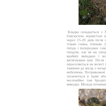
Кладка складається з 3
блискучою зернистою ш
через 15-20 днів після 
тільки самка, близько 
гнізда і попереджає сам
гніздом, але не на гніз
крайніх випадках і во
витягнувши шиї. Після т
переселяється на вологі 
тяжіючи до місць з чага
небезпеки. Потривожені 
затаюються в траві або
неспокійно там бродят
виводку. Молоді починают