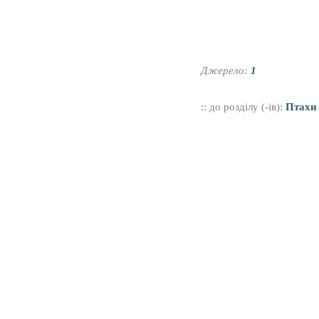
Джерело:
1
:: до розділу (-ів):
Птахи