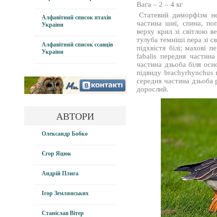
Вага – 2 – 4 кг
Статевий диморфізм не
Алфавітний список птахів
частина шиї, спина, поп
України
верху крил зі світлою в
тулуба темніші пера зі с
Алфавітний список ссавців
підхвістя білі; махові 
України
fabalis передня частин
частина дзьоба біля осно
підвиду brachyrhynchus 
середня частина дзьоба 
дорослий.
АВТОРИ
Олександр Бобко
Єгор Яцюк
Андрій Плига
Ігор Землянських
Станіслав Вітер