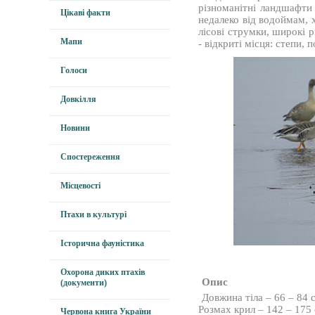
різноманітні ландшафти 
Цікаві факти
недалеко від водоймам, х
лісові струмки, широкі р
Мапи
- відкриті місця: степи, 
Голоси
Довкілля
Новини
Спостереження
Місцевості
Птахи в культурі
Історична фауністика
Охорона диких птахів
Опис
(документи)
Довжина тіла – 66 – 84 
Розмах крил – 142 – 175
Червона книга України