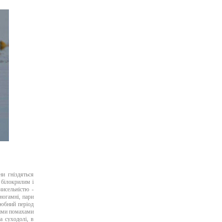
ни гніздяться
білокрилим і
чисельністю -
ногамні, пари
любний період
ними помахами
а суходолі, в