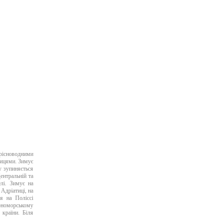
існоводними
рицями. Зимує
 у зупиняється
ентральній та
елі. Зимує на
Адріатиці, на
я на Поліссі
орноморському
 країни. Біля