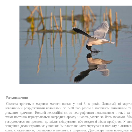
Розмноження
Статева зрілість в мартина малого настає у віці 3- х років. Зазвичай, ці марти
невеликими розрідженими колоніями по 5-50 пар разом з мартином звичайним та 
річковим крячком. Колонії непостійні як за географічним положенням , так і за 
птахи постійно пересуваються всередині ареалу і навіть далеко за його межами. Мо
утворюються на прольоті до місць гніздування або невдовзі після прибуття. У ш
поведінка демонстративна: у польоті їм властиве часте чергування польоту з актив
крил, спокійнішого, розміреного польоту, і ширяння. Демонстративна поведінка н