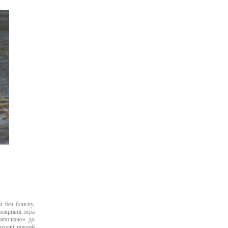
і без блиску.
покривні пера
шапочкою» до
 череві ніжний