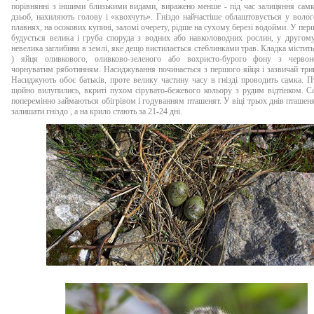
порівнянні з іншими близькими видами, виражено менше - під час залицяння сам
дзьоб, нахиляють голову і «квохчуть». Гніздо найчастіше облаштовується у волог
плавнях, на осокових купині, заломі очерету, рідше на сухому березі водойми. У пе
будується велика і груба споруда з водних або навколоводних рослин, у другом
невелика заглибина в землі, яке дещо вистилається стеблинками трав. Кладка містить
) яйця оливкового, оливково-зеленого або вохристо-бурого фону з черво
чорнуватим ряботинням. Насиджування починається з першого яйця і зазвичай трив
Насиджують обоє батьків, проте велику частину часу в гнізді проводить самка. П
щойно вилупились, вкриті пухом сірувато-бежевого кольору з рудим відтінком. С
поперемінно займаються обігрівом і годуванням пташенят. У віці трьох днів пташеня
залишати гніздо , а на крило стають за 21-24 дні.