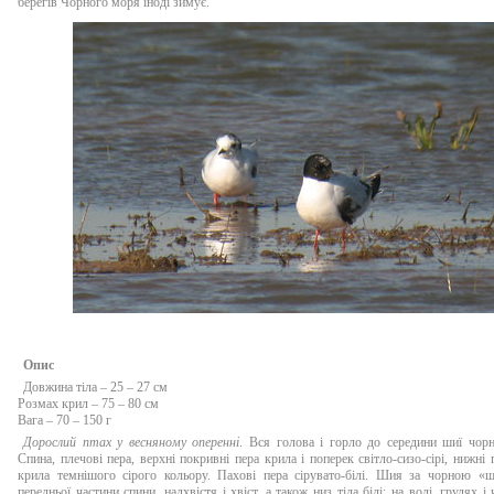
берегів Чорного моря іноді зимує.
Опис
Довжина тіла – 25 – 27 см
Розмах крил – 75 – 80 см
Вага – 70 – 150 г
Дорослий птах у весняному оперенні
. Вся голова і горло до середини шиї чорн
Спина, плечові пера, верхні покривні пера крила і поперек світло-сизо-сірі, нижні 
крила темнішого сірого кольору. Пахові пера сірувато-білі. Шия за чорною «
передньої частини спини, надхвістя і хвіст, а також низ тіла білі; на волі, грудях і