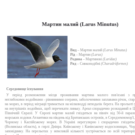
Мартин малий (Larus Minutus)
Вид
– Мартин малий
(Larus Minutus)
Рід
– Мартин
(Larus)
Родина
– Мартинові
(Laridae)
Ряд
– Сивкоподібні
(Charadriiformes)
Середовище існування
У період розмноження місця проживання мартина малого пов'язані з пр
неглибокими водоймами - рівнинними озерами, заболоченими заплавами річок, ста
на морях, в період міграції тримається на мілководді неподалік берега. На прольоті
на внутрішніх водоймах, щоб перечекати линьку. Ареал спорадично розкиданий в Ц
Північній Євразії. У Європі мартин малий гніздиться на північ від 50-й парал
морських вздовж Атлантики на південь від Британських островів, в Середземномор'ї, 
Чорному і Каспійському морях. В Україні нерегулярно і спорадично гніздитьс
(Волинська область), в гирлі Дніпра. Київському і Канівському водосховищах, Ч
заповіднику. На перельотах у невеликій кількості зустрічається по всій території