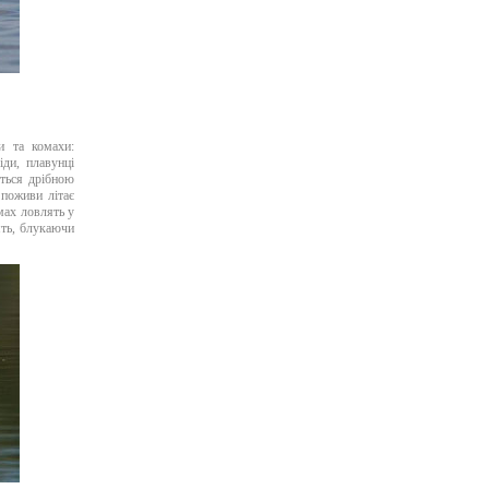
и та комахи:
іди, плавунці
ється дрібною
 поживи літає
мах ловлять у
ять, блукаючи