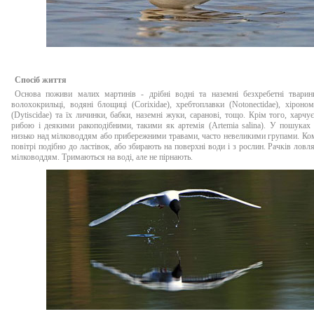
Спосіб життя
Основа поживи малих мартинів - дрібні водні та наземні безхребетні тварин
волохокрильці, водяні блощиці (Corixidae), хребтоплавки (Notonectidae), хіроном
(Dytiscidae) та їх личинки, бабки, наземні жуки, саранові, тощо. Крім того, харчу
рибою і деякими ракоподібними, такими як артемія (Artemia salina). У пошуках
низько над мілководдям або прибережними травами, часто невеликими групами. Ко
повітрі подібно до ластівок, або збирають на поверхні води і з рослин. Рачків ловл
мілководдям. Тримаються на воді, але не пірнають.