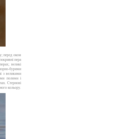
у; перед оком
 покривні пера
ерах; великі
 чорно-бурими
ні з великими
ими полями і
лах. Стернові
ного кольору.