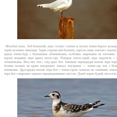
Молодий птах.
Лоб білуватий, верх голови і плями за вухом темно-бурого кольор
чорне вузеньке півкільце. Задня сторона шиї білувата; пера на спині, плечові і верхні
крила темно-бурі з білуватими облямівками, особливо широкими на плечових п
верхні покривні пера крила світло-сірі. Поперек світло-сірий, пера надхвістя з
облямівками. Весь низ тіла і спід крил білі. Зовнішні першорядні махові пера чор
білими полями на краях внутрішніх опахал; внутрішні — темно-сірі теж з біл
кінчиками. Другорядні махові пера білі з темно-сірою плямою на зовнішніх опаха
пера білі з широкою чорною передвершинною смугою. Дзьоб чорно-бурий, ноги м'яс