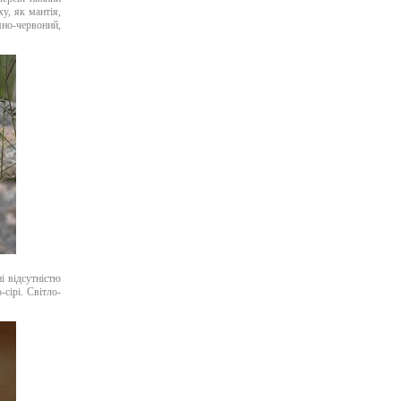
у, як мантія,
емно-червоний,
і відсутністю
-сірі. Світло-