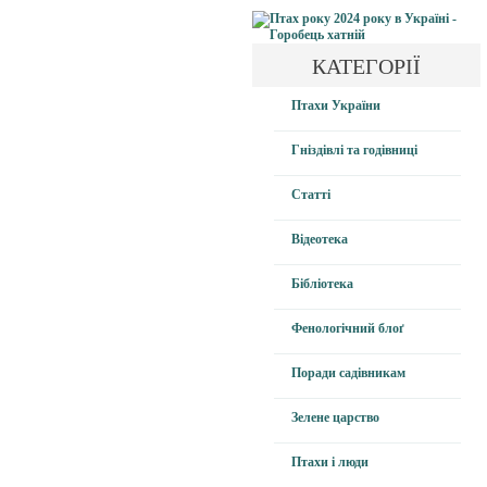
КАТЕГОРІЇ
Птахи України
Гніздівлі та годівниці
Статті
Відеотека
Бібліотека
Фенологічний блоґ
Поради садівникам
Зелене царство
Птахи і люди