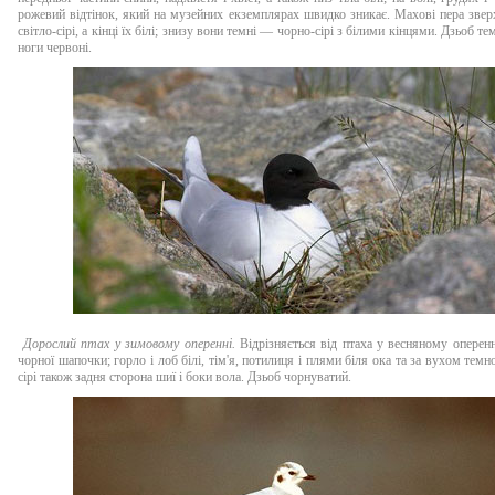
рожевий відтінок, який на музейних екземплярах швидко зникає. Махові пера зверх
світло-сірі, а кінці їх білі; знизу вони темні — чорно-сірі з білими кінцями. Дзьоб т
ноги червоні.
Дорослий птах у зимовому оперенні.
Відрізняється від птаха у весняному оперенн
чорної шапочки; горло і лоб білі, тім'я, потилиця і плями біля ока та за вухом темно
сірі також задня сторона шиї і боки вола. Дзьоб чорнуватий.