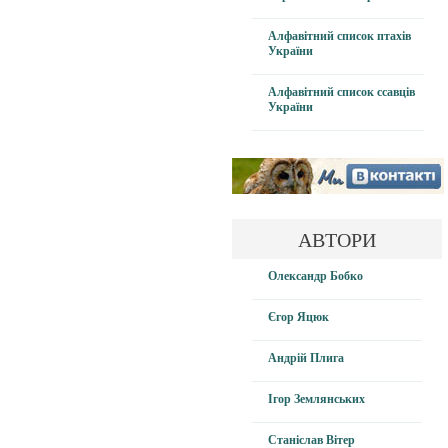
Алфавітний список птахів
України
Алфавітний список ссавців
України
АВТОРИ
Олександр Бобко
Єгор Яцюк
Андрій Плига
Ігор Землянських
Станіслав Вітер