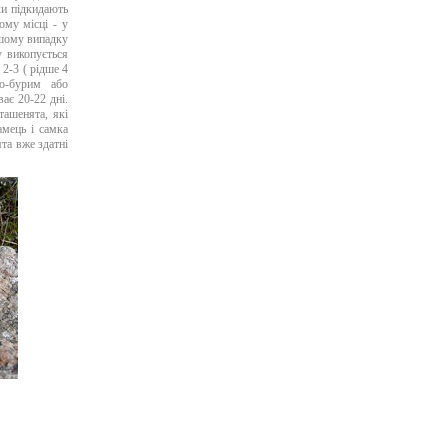
ки підкидають
ому місці - у
ршому випадку
у викопується
 2-3 ( рідше 4
но-бурим або
ає 20-22 дні.
ташенята, які
амець і самка
та вже здатні