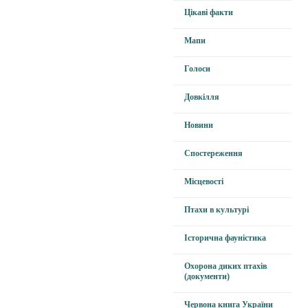
Цікаві факти
Мапи
Голоси
Довкілля
Новини
Спостереження
Місцевості
Птахи в культурі
Історична фауністика
Охорона диких птахів
(документи)
Червона книга України