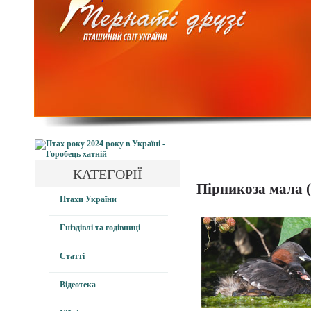
КАТЕГОРІЇ
Пірникоза мала (
Птахи України
Гніздівлі та годівниці
Статті
Відеотека