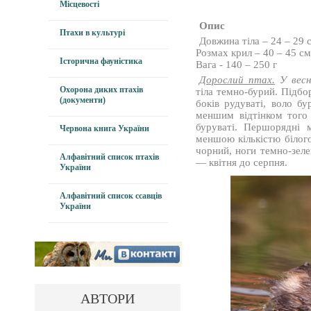
Місцевості
Опис
Птахи в культурі
Довжина тіла – 24 – 29 
Розмах крил – 40 – 45 с
Історична фауністика
Вага - 140 – 250 г
Дорослий птах.
У весн
Охорона диких птахів
тіла темно-бурий. Підбо
(документи)
боків рудуваті, воло б
меншим відтінком того 
буруваті. Першорядні 
Червона книга України
меншою кількістю білого
чорний, ноги темно-зеле
Алфавітний список птахів
— квітня до серпня.
України
Алфавітний список ссавців
України
АВТОРИ