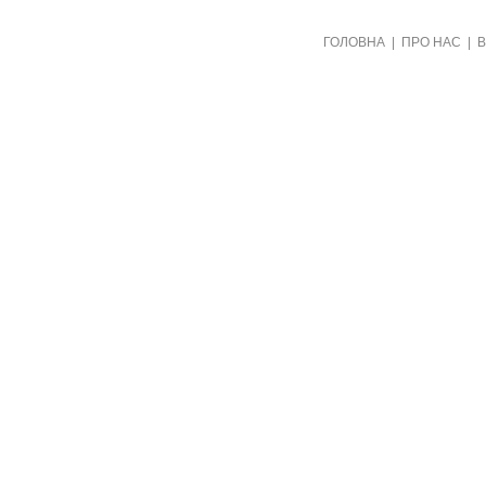
Створено видавництвом "Пори року"
ГОЛОВНА
|
ПРО НАС
|
в рамках проекту "Пернаті друзі"