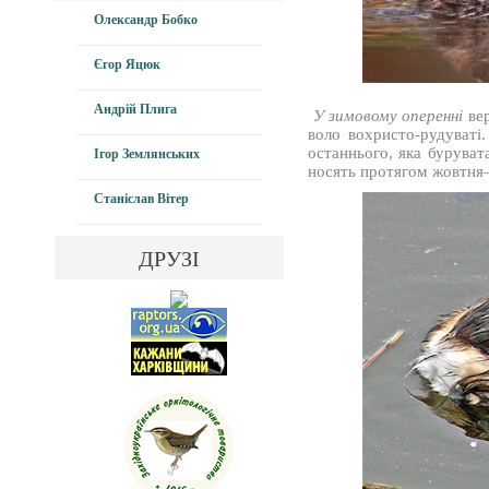
Олександр Бобко
Єгор Яцюк
Андрій Плига
У зимовому оперенні
вер
воло вохристо-рудуваті.
останнього, яка буруват
Ігор Землянських
носять протягом жовтн
Станіслав Вітер
ДРУЗІ