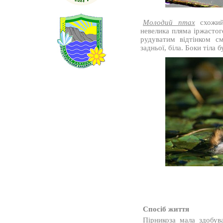
Молодий птах
схожий
невелика пляма іржастого
рудуватим відтінком с
задньої, біла. Боки тіла б
Спосіб життя
Пірникоза мала здобув