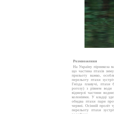
Розмноження
На Україну пірникоза ма
що частина птахів зиму
прильоту важко, особл
перельоту птахи зустрі
Гнізда плавучі, птахи 
рогозу) з рівнем води
відмерлі частини водн
колоніями. У кладці зд
обидва птахи пари пр
червні. Осінній проліт 
перельоту птахи зустр