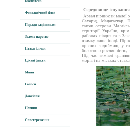
Бібліотека
Середовище існування
Фенологічний блоґ
Ареал пірникози малої 
Сахари), Мадагаскар, 
Поради садівникам
також острови Малайськ
території України, крі
районах півдня та в Зак
Зелене царство
взимку лише іноді. Пірн
прісних водоймищ, у то
Птахи і люди
болотною рослинністю, з
Під час зимівлі трапля
морів і на міських ставка
Цікаві факти
Мапи
Голоси
Довкілля
Новини
Спостереження