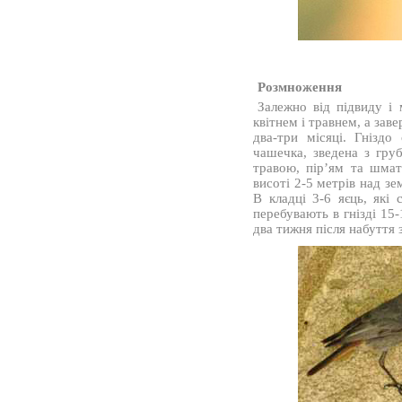
Розмноження
Залежно від підвиду і 
квітнем і травнем, а зав
два-три місяці. Гніздо
чашечка, зведена з груб
травою, пір’ям та шмат
висоті 2-5 метрів над зе
В кладці 3-6 яєць, які
перебувають в гнізді 15
два тижня після набуття з