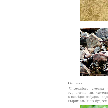
Охорона
Чисельність скеляра
туристичне навантаженн
в наслідок побудови во
старих кам’яних будівель