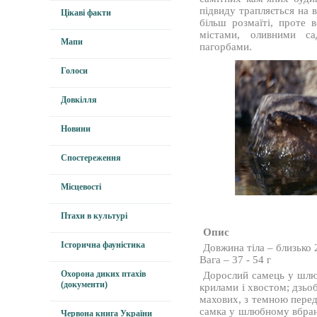
підвиду трапляється на в
Цікаві факти
більш розмаїті, проте в
містами, оливними с
Мапи
пагорбами.
Голоси
Довкілля
Новини
Спостереження
Місцевості
Птахи в культурі
Опис
Історична фауністика
Довжина тіла – близько 
Вага – 37 - 54 г
Охорона диких птахів
Дорослий самець у шлюб
(документи)
крилами і хвостом; дзьо
махових, з темною перед
самка у шлюбному вбранні
Червона книга України