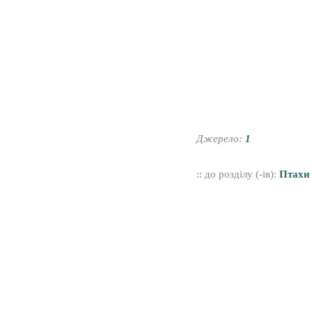
Джерело:
1
:: до розділу (-ів):
Птахи