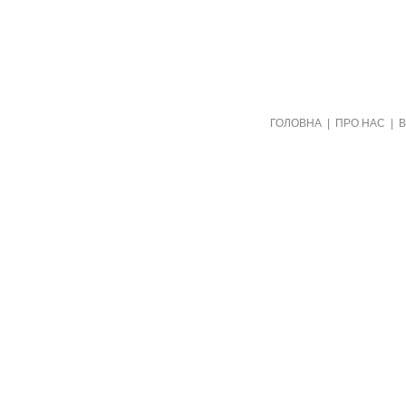
Створено видавництвом "Пори року"
ГОЛОВНА
|
ПРО НАС
|
в рамках проекту "Пернаті друзі"