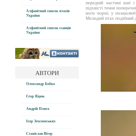
передній частині шиї і
підхвісті темні поперечні
Алфавітний список птахів
ноги чорні; у позашлюб
України
Молодий птах подібний 
Алфавітний список ссавців
України
АВТОРИ
Олександр Бобко
Єгор Яцюк
Андрій Плига
Ігор Землянських
Станіслав Вітер