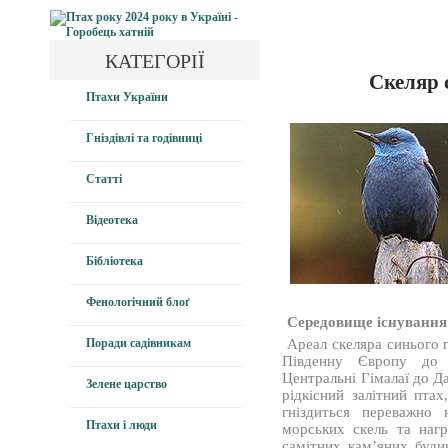
КАТЕГОРІЇ
Скеляр с
Птахи України
Гніздівлі та годівниці
Статті
Відеотека
Бібліотека
Фенологічний блоґ
Середовище існування
Поради садівникам
Ареал скеляра синього п
Південну Європу до А
Центральні Гімалаї до Да
Зелене царство
рідкісний залітний птах
гніздиться переважно 
Птахи і люди
морських скель та нагр
самітних кам’яних будин