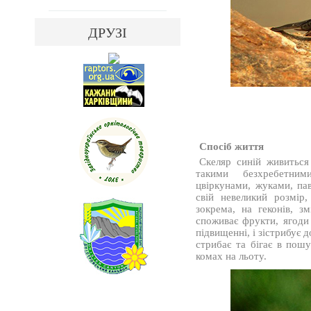
ДРУЗІ
Спосіб життя
Скеляр синій живиться
такими безхребетним
цвіркунами, жуками, п
свій невеликий розмір
зокрема, на геконів, з
споживає фрукти, ягоди
підвищенні, і зістрибує
стрибає та бігає в пош
комах на льоту.