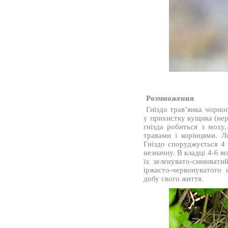
Розмноження
Гніздо трав’янка чорног
у прихистку кущика (нер
гнізда робиться з моху
травами і корінцями. Л
Гніздо споруджується 4
незначну. В кладці 4-6 я
їх зеленувато-синюватий
іржасто-червонуватого
добу свого життя.