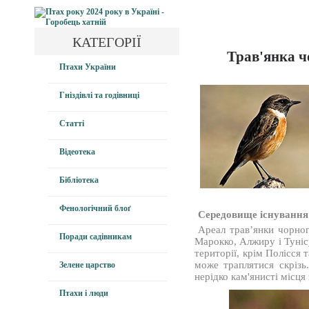
КАТЕГОРІЇ
Трав'янка чо
Птахи України
Гніздівлі та годівниці
Статті
Відеотека
Бібліотека
Фенологічний блоґ
Середовище існування
Ареал трав’янки чорног
Поради садівникам
Марокко, Алжиру і Тунісу
території, крім Полісся 
може траплятися скрізь.
Зелене царство
нерідко кам'янисті місця
Птахи і люди