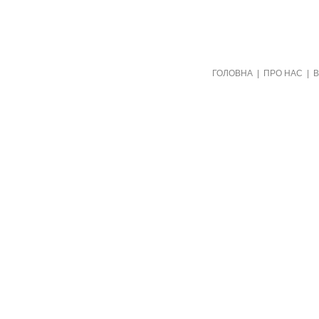
Створено видавництвом "Пори року"
ГОЛОВНА
|
ПРО НАС
|
в рамках проекту "Пернаті друзі"