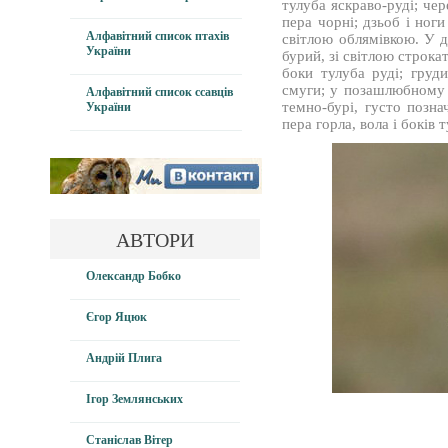
тулуба яскраво-руді; чер
пера чорні; дзьоб і ног
Алфавітний список птахів
світлою облямівкою. У 
України
бурий, зі світлою строкат
боки тулуба руді; груди
смуги; у позашлюбному в
Алфавітний список ссавців
темно-бурі, густо позна
України
пера горла, вола і боків
АВТОРИ
Олександр Бобко
Єгор Яцюк
Андрій Плига
Ігор Землянських
Станіслав Вітер