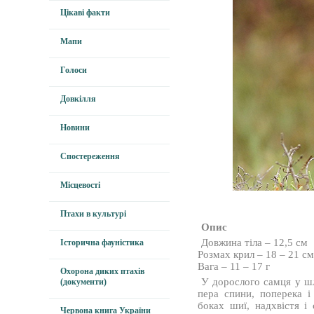
Цікаві факти
Мапи
Голоси
Довкілля
Новини
Спостереження
Місцевості
Птахи в культурі
Опис
Довжина тіла – 12,5 см
Історична фауністика
Розмах крил – 18 – 21 с
Вага – 11 – 17 г
Охорона диких птахів
У дорослого самця у шл
(документи)
пера спини, поперека і
боках шиї, надхвістя і 
Червона книга України