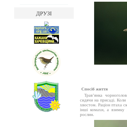
ДРУЗІ
Спосіб життя
Трав’янка чорноголов
сидячи на присаді. Коли
хвостом. Раціон птаха с
інші комахи, а взимку 
рослин.