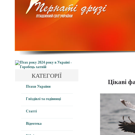
КАТЕГОРІЇ
Цікаві ф
Птахи України
Гніздівлі та годівниці
Статті
Відеотека