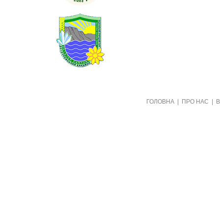
Створено видавництвом "Пори року"
ГОЛОВНА
|
ПРО НАС
|
в рамках проекту "Пернаті друзі"