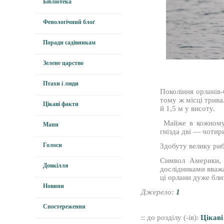
Бібліотека
Фенологічний блоґ
Поради садівникам
Зелене царство
Птахи і люди
Покоління орланів-
тому ж місці трива
Цікаві факти
й 1,5 м у висоту.
Майже в кожному г
Мапи
гнізда дві — чоти
Голоси
Здобуту велику риб
Символ Америки, б
Довкілля
дослідниками вважа
ці орлани дуже близ
Новини
Джерело:
1
Спостереження
:: до розділу (-ів):
Цікаві